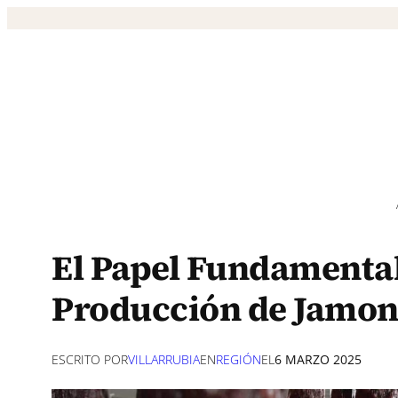
Saltar
al
contenido
El Papel Fundamental
Producción de Jamon
ESCRITO POR
VILLARRUBIA
EN
REGIÓN
EL
6 MARZO 2025