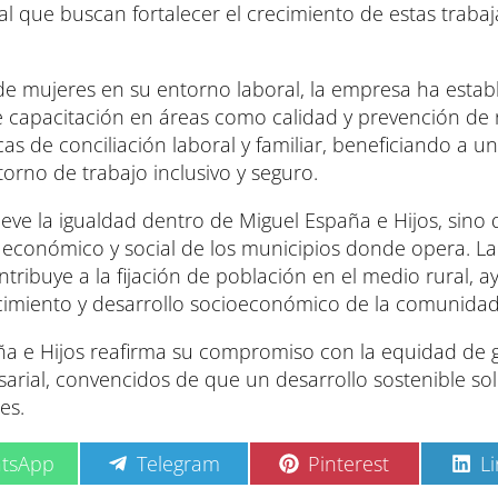
al que buscan fortalecer el crecimiento de estas traba
 de mujeres en su entorno laboral, la empresa ha estab
e capacitación en áreas como calidad y prevención de 
s de conciliación laboral y familiar, beneficiando a un
orno de trabajo inclusivo y seguro.
ve la igualdad dentro de Miguel España e Hijos, sino
o económico y social de los municipios donde opera. La
ribuye a la fijación de población en el medio rural, 
cimiento y desarrollo socioeconómico de la comunidad 
aña e Hijos reafirma su compromiso con la equidad de 
esarial, convencidos de que un desarrollo sostenible s
es.
C
C
C
tsApp
Telegram
Pinterest
L
o
o
o