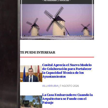
TE PUEDE INTERESAR
Cosital Aprecia el Nuevo Modelo
de Colaboración para Fortalecer
la Capacidad Técnica de los
Ayuntamientos
VILLARRUBIA
|
7 AGOSTO 2026
La Casa Embarcadero: Cuando la
Arquitectura se Funde con el
Paisaje