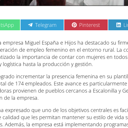
C
C
C
tsApp
Telegram
Pinterest
L
o
o
o
m
m
m
p
p
p
 la empresa Miguel España e Hijos ha destacado su firm
a
a
a
eración de empleo femenino en el entorno rural. La 
r
r
r
t
t
t
atizado la importancia de contar con mujeres en todos
i
i
i
logística hasta la producción y gestión.
r
r
r
e
e
e
n
n
n
ogrado incrementar la presencia femenina en su plantil
tal de 174 empleados. Este avance es particularmente
jadoras provienen de pueblos cercanos a Escalonilla y G
n de la empresa.
 expresado que uno de los objetivos centrales es facili
 calidad que les permitan mantener su estilo de vida s
des. Además, la empresa está implementando programa