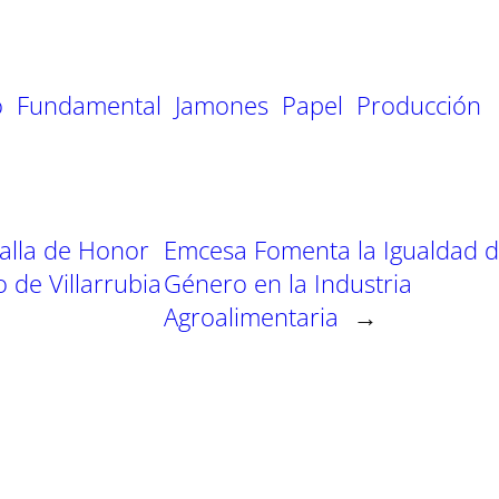
m
m
m
p
p
p
a
a
a
r
r
r
t
t
t
o
Fundamental
Jamones
Papel
Producción
i
i
i
r
r
r
e
e
e
n
n
n
lla de Honor
Emcesa Fomenta la Igualdad 
 de Villarrubia
Género en la Industria
Agroalimentaria
→