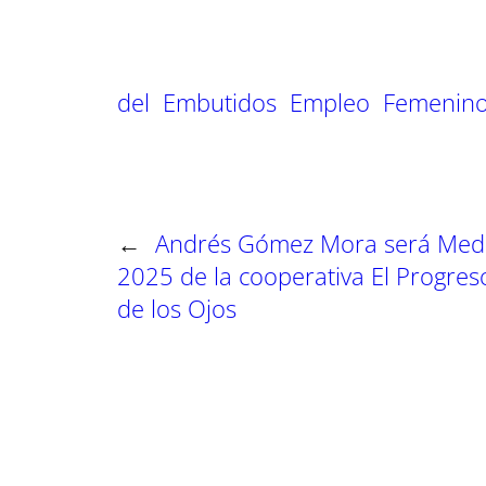
m
m
m
p
p
p
a
a
a
r
r
r
t
t
t
del
Embutidos
Empleo
Femenin
i
i
i
r
r
r
e
e
e
n
n
n
←
Andrés Gómez Mora será Meda
2025 de la cooperativa El Progreso
de los Ojos