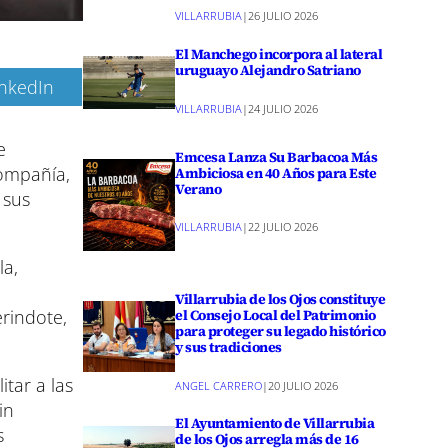
VILLARRUBIA
|
26 JULIO 2026
El Manchego incorpora al lateral
uruguayo Alejandro Satriano
inkedIn
VILLARRUBIA
|
24 JULIO 2026
e
Emcesa Lanza Su Barbacoa Más
compañía,
Ambiciosa en 40 Años para Este
Verano
 sus
VILLARRUBIA
|
22 JULIO 2026
la,
Villarrubia de los Ojos constituye
el Consejo Local del Patrimonio
erindote,
para proteger su legado histórico
y sus tradiciones
tar a las
ANGEL CARRERO
|
20 JULIO 2026
in
El Ayuntamiento de Villarrubia
s
de los Ojos arregla más de 16