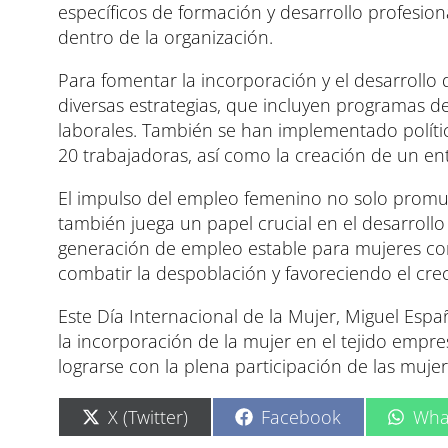
específicos de formación y desarrollo profesion
dentro de la organización.
Para fomentar la incorporación y el desarrollo
diversas estrategias, que incluyen programas d
laborales. También se han implementado política
20 trabajadoras, así como la creación de un ent
El impulso del empleo femenino no solo promue
también juega un papel crucial en el desarroll
generación de empleo estable para mujeres cont
combatir la despoblación y favoreciendo el cre
Este Día Internacional de la Mujer, Miguel Esp
la incorporación de la mujer en el tejido empr
lograrse con la plena participación de las mujer
C
C
C
X (Twitter)
Facebook
Wha
o
o
o