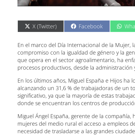
C
C
C
X (Twitter)
Facebook
Wha
o
o
o
m
m
m
p
p
p
En el marco del Día Internacional de la Mujer,
a
a
a
compromiso con la igualdad de género y la gen
r
r
r
t
t
t
que opera en el sector agroalimentario, ha enf
i
i
i
procesos productivos, desde la administración y 
r
r
r
e
e
e
n
n
n
En los últimos años, Miguel España e Hijos ha l
alcanzando un 31,6 % de trabajadoras de un to
significativo, ya que la mayoría de estas traba
donde se encuentran los centros de producció
Miguel Ángel España, gerente de la compañía, ha
mujeres del medio rural el acceso a empleos de
necesidad de trasladarse a las grandes ciuda