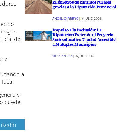
kilómetros de caminos rurales
jadoras
gracias a la Diputación Provincial
ANGEL CARRERO
|
16 JULIO 2026
lecido
Impulso a la Inclusión: La
riesgos
Diputación Extiende el Proyecto
 total de
Socioeducativo ‘Ciudad Accesible’
a Múltiples Municipios
VILLARRUBIA
|
16 JULIO 2026
 que
ayudando a
local.
género y
olo puede
inkedIn