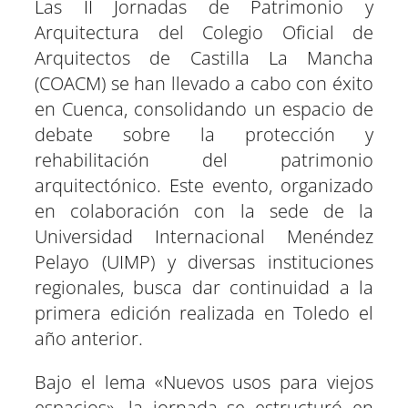
Las II Jornadas de Patrimonio y
a
a
a
a
a
a
i
b
s
g
e
e
r
r
r
r
r
r
t
o
A
r
r
d
Arquitectura del Colegio Oficial de
t
t
t
t
t
t
t
o
p
a
e
I
Arquitectos de Castilla La Mancha
i
i
i
i
i
i
e
k
p
m
s
n
r
r
r
r
r
r
r
t
(COACM) se han llevado a cabo con éxito
e
e
e
e
e
e
)
n
n
n
n
n
n
en Cuenca, consolidando un espacio de
debate sobre la protección y
rehabilitación del patrimonio
arquitectónico. Este evento, organizado
en colaboración con la sede de la
Universidad Internacional Menéndez
Pelayo (UIMP) y diversas instituciones
regionales, busca dar continuidad a la
primera edición realizada en Toledo el
año anterior.
Bajo el lema «Nuevos usos para viejos
espacios», la jornada se estructuró en