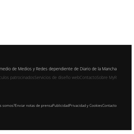
n medio de Medios y Redes dependiente de Diario de la Mancha
ículos patrocinados
Servicios de diseño web
Contacto
Sobre MyR
s somos?
Enviar notas de prensa
Publicidad
Privacidad y Cookies
Contacto