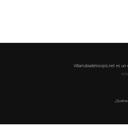
Villarrubiadelosojos.net es u
Art
¿Quiéne