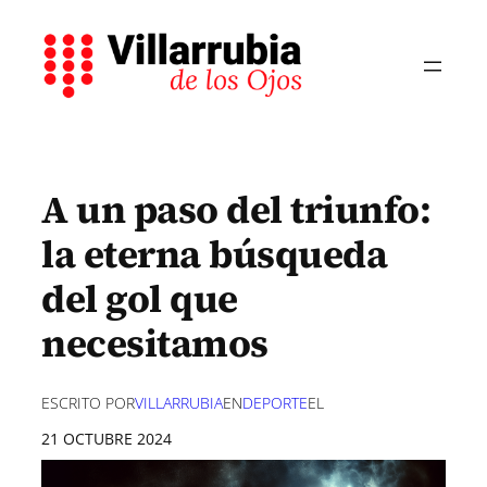
Saltar
al
contenido
A un paso del triunfo:
la eterna búsqueda
del gol que
necesitamos
ESCRITO POR
VILLARRUBIA
EN
DEPORTE
EL
21 OCTUBRE 2024