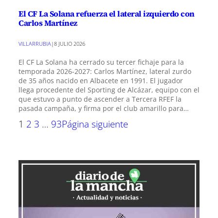
El CF La Solana refuerza el lateral izquierdo con
Carlos Martínez
VILLARRUBIA
|
8 JULIO 2026
El CF La Solana ha cerrado su tercer fichaje para la
temporada 2026-2027: Carlos Martínez, lateral zurdo
de 35 años nacido en Albacete en 1991. El jugador
llega procedente del Sporting de Alcázar, equipo con el
que estuvo a punto de ascender a Tercera RFEF la
pasada campaña, y firma por el club amarillo para…
1
2
3
…
93
Página siguiente