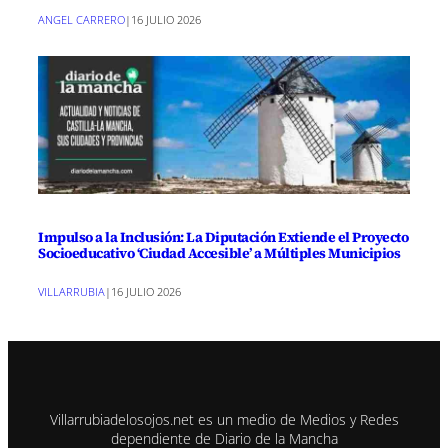
ANGEL CARRERO
|
16 JULIO 2026
Impulso a la Inclusión: La Diputación Extiende el Proyecto
Socioeducativo ‘Ciudad Accesible’ a Múltiples Municipios
VILLARRUBIA
|
16 JULIO 2026
Villarrubiadelosojos.net es un medio de Medios y Redes
dependiente de Diario de la Mancha