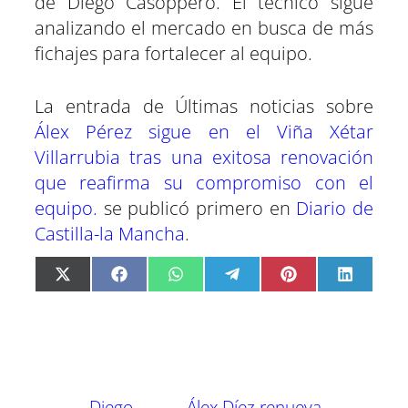
de Diego Casoppero. El técnico sigue
analizando el mercado en busca de más
fichajes para fortalecer al equipo.
La entrada de Últimas noticias sobre
Álex Pérez sigue en el Viña Xétar
Villarrubia tras una exitosa renovación
que reafirma su compromiso con el
equipo.
se publicó primero en
Diario de
Castilla-la Mancha
.
C
C
C
C
C
C
X
F
W
T
P
L
o
o
o
o
o
o
(
a
h
e
i
i
m
m
m
m
m
m
T
c
a
l
n
n
p
p
p
p
p
p
w
e
t
e
t
k
a
a
a
a
a
a
i
b
s
g
e
e
r
r
r
r
r
r
t
o
A
r
r
d
t
t
t
t
t
t
t
o
p
a
e
I
i
i
i
i
i
i
e
k
p
m
s
n
r
r
r
r
r
r
r
t
←
Diego
Álex Díez renueva