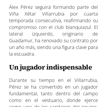
t
t
t
t
t
t
t
o
p
a
e
I
i
i
i
i
i
i
Álex Pérez seguirá formando parte del
e
k
p
m
s
n
r
r
r
r
r
r
r
t
Viña Xétar Villarrubia por cuarta
e
e
e
e
e
e
)
n
n
n
n
n
n
temporada consecutiva, reafirmando su
compromiso con el club blanquiazul. El
lateral izquierdo, originario de
Guadamur, ha renovado su contrato por
un año más, siendo una figura clave para
la escuadra.
Un jugador indispensable
Durante su tiempo en el Villarrubia,
Pérez se ha convertido en un jugador
fundamental, tanto dentro del campo
como en el vestuario, donde ejerce
como uno de los capitanes del equipo.