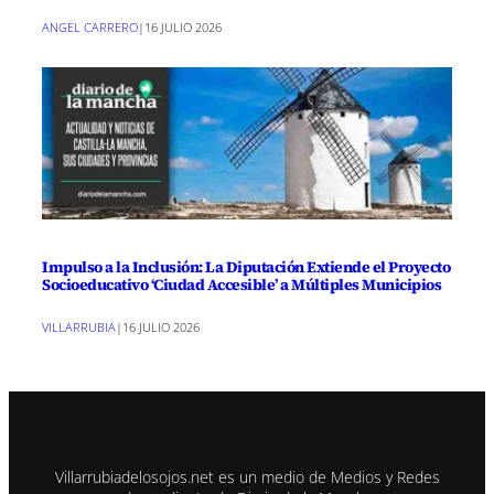
ANGEL CARRERO
|
16 JULIO 2026
Impulso a la Inclusión: La Diputación Extiende el Proyecto
Socioeducativo ‘Ciudad Accesible’ a Múltiples Municipios
VILLARRUBIA
|
16 JULIO 2026
Villarrubiadelosojos.net es un medio de Medios y Redes