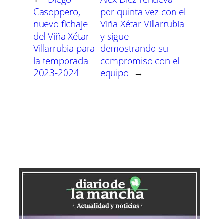
e
e
e
e
e
e
)
n
n
n
n
n
n
Casoppero,
por quinta vez con el
nuevo fichaje
Viña Xétar Villarrubia
del Viña Xétar
y sigue
Villarrubia para
demostrando su
la temporada
compromiso con el
2023-2024
equipo
→