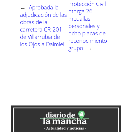
r
r
r
r
r
r
r
t
Protección Civil
e
e
e
e
e
e
)
←
Aprobada la
n
n
n
n
n
n
otorga 26
adjudicación de las
medallas
obras de la
personales y
carretera CR-201
ocho placas de
de Villarrubia de
reconocimiento
los Ojos a Daimiel
grupo
→