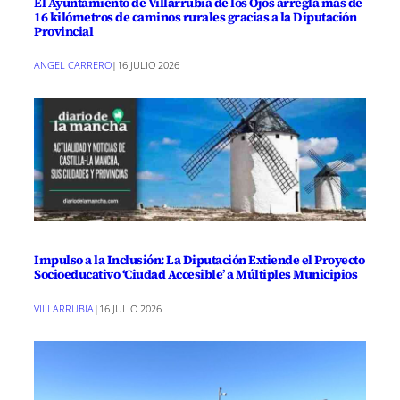
El Ayuntamiento de Villarrubia de los Ojos arregla más de
16 kilómetros de caminos rurales gracias a la Diputación
Provincial
ANGEL CARRERO
|
16 JULIO 2026
Impulso a la Inclusión: La Diputación Extiende el Proyecto
Socioeducativo ‘Ciudad Accesible’ a Múltiples Municipios
VILLARRUBIA
|
16 JULIO 2026