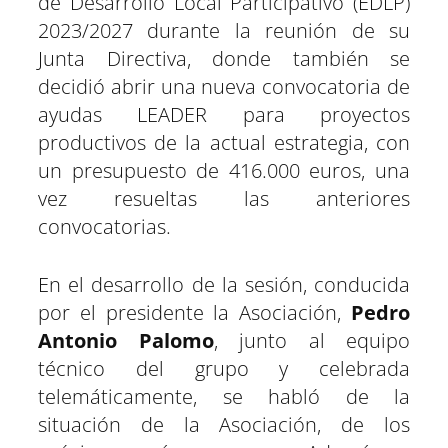
de Desarrollo Local Participativo (EDLP)
i
i
i
i
i
i
e
k
p
m
s
n
r
r
r
r
r
r
r
t
2023/2027 durante la reunión de su
e
e
e
e
e
e
)
n
n
n
n
n
n
Junta Directiva, donde también se
decidió abrir una nueva convocatoria de
ayudas LEADER para proyectos
productivos de la actual estrategia, con
un presupuesto de 416.000 euros, una
vez resueltas las anteriores
convocatorias.
En el desarrollo de la sesión, conducida
por el presidente la Asociación,
Pedro
Antonio Palomo
, junto al equipo
técnico del grupo y celebrada
telemáticamente, se habló de la
situación de la Asociación, de los