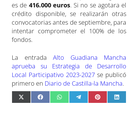
es de
416.000 euros
. Si no se agotara el
crédito disponible, se realizarán otras
convocatorias antes de septiembre, para
intentar comprometer el 100% de los
fondos.
La entrada
Alto Guadiana Mancha
aprueba su Estrategia de Desarrollo
Local Participativo 2023-2027
se publicó
primero en
Diario de Castilla-la Mancha
.
C
C
C
C
C
C
X
F
W
T
P
L
o
o
o
o
o
o
(
a
h
e
i
i
m
m
m
m
m
m
T
c
a
l
n
n
p
p
p
p
p
p
w
e
t
e
t
k
a
a
a
a
a
a
i
b
s
g
e
e
r
r
r
r
r
r
t
o
A
r
r
d
t
t
t
t
t
t
t
o
p
a
e
I
i
i
i
i
i
i
e
k
p
m
s
n