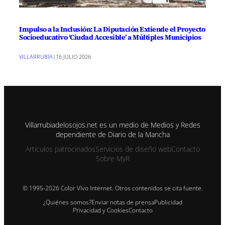
Impulso a la Inclusión: La Diputación Extiende el Proyecto
Socioeducativo ‘Ciudad Accesible’ a Múltiples Municipios
VILLARRUBIA
|
16 JULIO 2026
Villarrubiadelosojos.net es un medio de Medios y Redes
dependiente de Diario de la Mancha
Artículos patrocinados
Servicios de diseño web
Contacto
Sobre MyR
© 1995-2026 Color Vivo Internet. Otros contenidos se cita fuente.
¿Quiénes somos?
Enviar notas de prensa
Publicidad
Privacidad y Cookies
Contacto