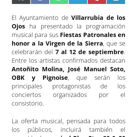
C
C
C
C
C
C
X
F
W
T
P
L
o
o
o
o
o
o
(
a
h
e
i
i
m
m
m
m
m
m
T
c
a
l
n
n
p
p
p
p
p
p
w
e
t
e
t
k
El Ayuntamiento de
Villarrubia de los
a
a
a
a
a
a
i
b
s
g
e
e
r
r
r
r
r
r
t
o
A
r
r
d
Ojos
ha presentado la programación
t
t
t
t
t
t
t
o
p
a
e
I
musical para sus
Fiestas Patronales en
i
i
i
i
i
i
e
k
p
m
s
n
r
r
r
r
r
r
r
t
honor a la Virgen de la Sierra
, que se
e
e
e
e
e
e
)
n
n
n
n
n
n
celebrarán del
7 al 12 de septiembre
.
Entre los artistas confirmados destacan
Antoñito Molina, José Manuel Soto,
OBK y Pignoise
, que serán los
principales protagonistas de los
conciertos organizados por el
consistorio.
La oferta musical, pensada para todos
los públicos, incluirá también el