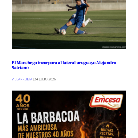
El Manchego incorpora al lateral uruguayo Alejandro
Satriano
VILLARRUBIA
|
24 JULIO 2026