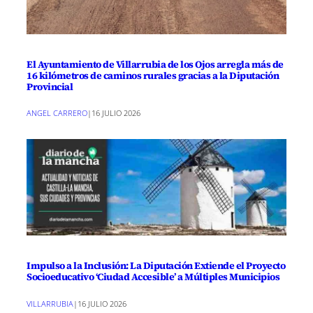
El Ayuntamiento de Villarrubia de los Ojos arregla más de
16 kilómetros de caminos rurales gracias a la Diputación
Provincial
ANGEL CARRERO
|
16 JULIO 2026
Impulso a la Inclusión: La Diputación Extiende el Proyecto
Socioeducativo ‘Ciudad Accesible’ a Múltiples Municipios
VILLARRUBIA
|
16 JULIO 2026