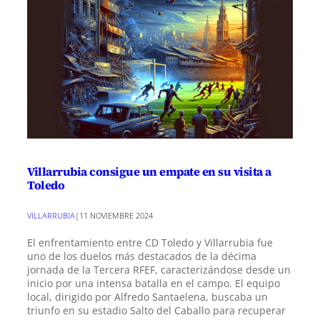
Villarrubia consigue un empate en su visita a
Toledo
VILLARRUBIA
|
11 NOVIEMBRE 2024
El enfrentamiento entre CD Toledo y Villarrubia fue
uno de los duelos más destacados de la décima
jornada de la Tercera RFEF, caracterizándose desde un
inicio por una intensa batalla en el campo. El equipo
local, dirigido por Alfredo Santaelena, buscaba un
triunfo en su estadio Salto del Caballo para recuperar