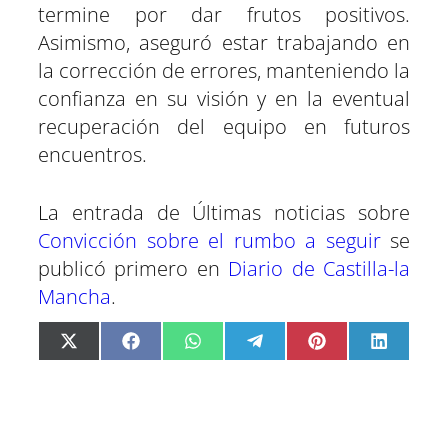
termine por dar frutos positivos.
Asimismo, aseguró estar trabajando en
la corrección de errores, manteniendo la
confianza en su visión y en la eventual
recuperación del equipo en futuros
encuentros.
La entrada de Últimas noticias sobre
Convicción sobre el rumbo a seguir
se
publicó primero en
Diario de Castilla-la
Mancha
.
C
C
C
C
C
C
X
F
W
T
P
L
o
o
o
o
o
o
(
a
h
e
i
i
m
m
m
m
m
m
T
c
a
l
n
n
p
p
p
p
p
p
w
e
t
e
t
k
a
a
a
a
a
a
i
b
s
g
e
e
r
r
r
r
r
r
t
o
A
r
r
d
t
t
t
t
t
t
t
o
p
a
e
I