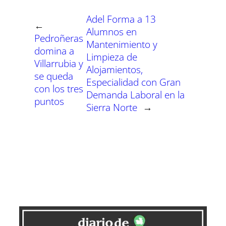
i
i
i
i
i
i
e
k
p
m
s
n
r
r
r
r
r
r
r
t
Adel Forma a 13
e
e
e
e
e
e
)
←
n
n
n
n
n
n
Alumnos en
Pedroñeras
Mantenimiento y
domina a
Limpieza de
Villarrubia y
Alojamientos,
se queda
Especialidad con Gran
con los tres
Demanda Laboral en la
puntos
Sierra Norte
→