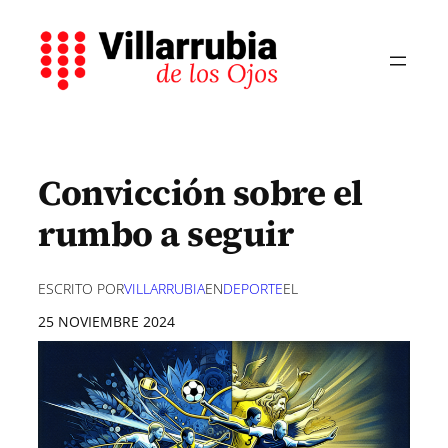
Saltar
al
contenido
Convicción sobre el
rumbo a seguir
ESCRITO POR
VILLARRUBIA
EN
DEPORTE
EL
25 NOVIEMBRE 2024