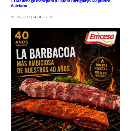
El Manchego incorpora al lateral uruguayo Alejandro
Satriano
VILLARRUBIA
|
24 JULIO 2026