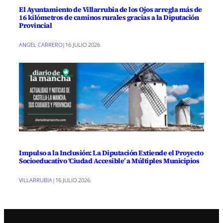
El Ayuntamiento de Villarrubia de los Ojos arregla más de
16 kilómetros de caminos rurales gracias a la Diputación
Provincial
ANGEL CARRERO
|
16 JULIO 2026
Impulso a la Inclusión: La Diputación Extiende el Proyecto
Socioeducativo ‘Ciudad Accesible’ a Múltiples Municipios
VILLARRUBIA
|
16 JULIO 2026