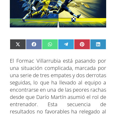
C
C
C
C
C
C
X
F
W
T
P
L
o
o
o
o
o
o
(
a
h
e
i
i
m
m
m
m
m
m
T
c
a
l
n
n
p
p
p
p
p
p
w
e
t
e
t
k
El Formac Villarrubia está pasando por
a
a
a
a
a
a
i
b
s
g
e
e
r
r
r
r
r
r
t
o
A
r
r
d
una situación complicada, marcada por
t
t
t
t
t
t
t
o
p
a
e
I
una serie de tres empates y dos derrotas
i
i
i
i
i
i
e
k
p
m
s
n
r
r
r
r
r
r
r
t
seguidas, lo que ha llevado al equipo a
e
e
e
e
e
e
)
n
n
n
n
n
n
encontrarse en una de las peores rachas
desde que Darío Martín asumió el rol de
entrenador. Esta secuencia de
resultados no favorables ha relegado al