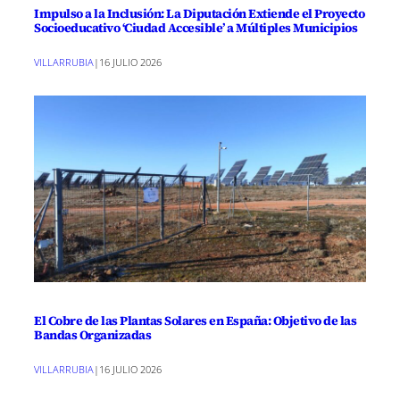
Impulso a la Inclusión: La Diputación Extiende el Proyecto
Socioeducativo ‘Ciudad Accesible’ a Múltiples Municipios
VILLARRUBIA
|
16 JULIO 2026
El Cobre de las Plantas Solares en España: Objetivo de las
Bandas Organizadas
VILLARRUBIA
|
16 JULIO 2026