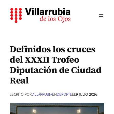
Saltar
al
contenido
Definidos los cruces
del XXXII Trofeo
Diputación de Ciudad
Real
ESCRITO POR
VILLARRUBIA
EN
DEPORTE
EL
9 JULIO 2026