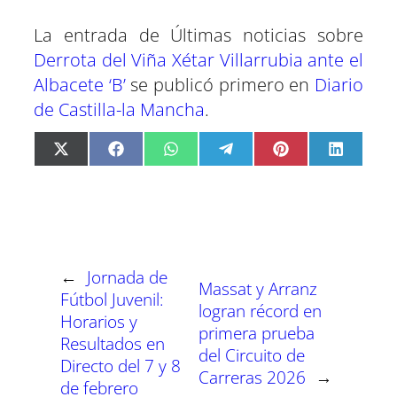
La entrada de Últimas noticias sobre
Derrota del Viña Xétar Villarrubia ante el
Albacete ‘B’
se publicó primero en
Diario
de Castilla-la Mancha
.
C
C
C
C
C
C
X
F
W
T
P
L
o
o
o
o
o
o
(
a
h
e
i
i
m
m
m
m
m
m
T
c
a
l
n
n
p
p
p
p
p
p
w
e
t
e
t
k
a
a
a
a
a
a
i
b
s
g
e
e
r
r
r
r
r
r
t
o
A
r
r
d
t
t
t
t
t
t
t
o
p
a
e
I
i
i
i
i
i
i
e
k
p
m
s
n
r
r
r
r
r
r
r
t
←
Jornada de
e
e
e
e
e
e
)
Massat y Arranz
n
n
n
n
n
n
Fútbol Juvenil:
logran récord en
Horarios y
primera prueba
Resultados en
del Circuito de
Directo del 7 y 8
Carreras 2026
→
de febrero