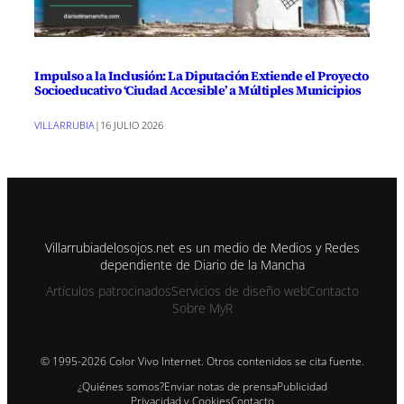
Impulso a la Inclusión: La Diputación Extiende el Proyecto
Socioeducativo ‘Ciudad Accesible’ a Múltiples Municipios
VILLARRUBIA
|
16 JULIO 2026
Villarrubiadelosojos.net es un medio de Medios y Redes
dependiente de Diario de la Mancha
Artículos patrocinados
Servicios de diseño web
Contacto
Sobre MyR
© 1995-2026 Color Vivo Internet. Otros contenidos se cita fuente.
¿Quiénes somos?
Enviar notas de prensa
Publicidad
Privacidad y Cookies
Contacto