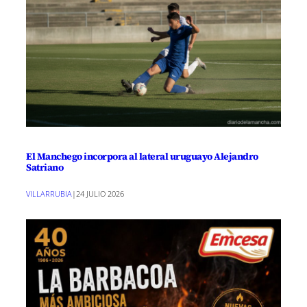
El Manchego incorpora al lateral uruguayo Alejandro
Satriano
VILLARRUBIA
|
24 JULIO 2026