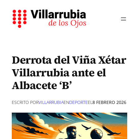
Saltar
al
contenido
Derrota del Viña Xétar
Villarrubia ante el
Albacete ‘B’
ESCRITO POR
VILLARRUBIA
EN
DEPORTE
EL
8 FEBRERO 2026