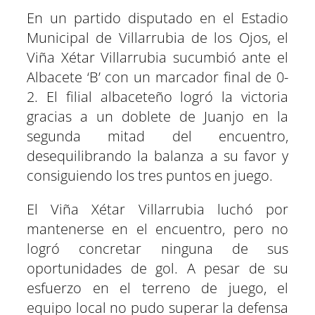
t
t
t
t
t
t
t
o
p
a
e
I
i
i
i
i
i
i
En un partido disputado en el Estadio
e
k
p
m
s
n
r
r
r
r
r
r
r
t
Municipal de Villarrubia de los Ojos, el
e
e
e
e
e
e
)
n
n
n
n
n
n
Viña Xétar Villarrubia sucumbió ante el
Albacete ‘B’ con un marcador final de 0-
2. El filial albaceteño logró la victoria
gracias a un doblete de Juanjo en la
segunda mitad del encuentro,
desequilibrando la balanza a su favor y
consiguiendo los tres puntos en juego.
El Viña Xétar Villarrubia luchó por
mantenerse en el encuentro, pero no
logró concretar ninguna de sus
oportunidades de gol. A pesar de su
esfuerzo en el terreno de juego, el
equipo local no pudo superar la defensa