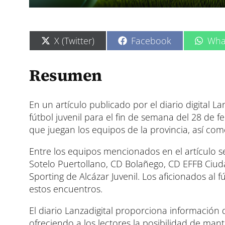
C
C
C
X (Twitter)
Facebook
Wha
o
o
o
m
m
m
p
p
p
Resumen
a
a
a
r
r
r
t
t
t
i
i
i
En un artículo publicado por el diario digital La
r
r
r
fútbol juvenil para el fin de semana del 28 de 
e
e
e
que juegan los equipos de la provincia, así como
n
n
n
Entre los equipos mencionados en el artículo se
Sotelo Puertollano, CD Bolañego, CD EFFB Ciud
Sporting de Alcázar Juvenil. Los aficionados al 
estos encuentros.
El diario Lanzadigital proporciona información d
ofreciendo a los lectores la posibilidad de mant