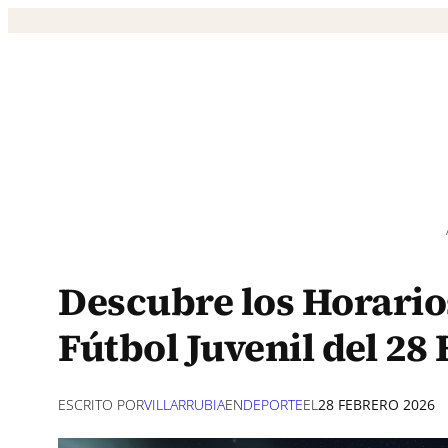
Saltar
al
contenido
Descubre los Horarios
Fútbol Juvenil del 28
ESCRITO POR
VILLARRUBIA
EN
DEPORTE
EL
28 FEBRERO 2026