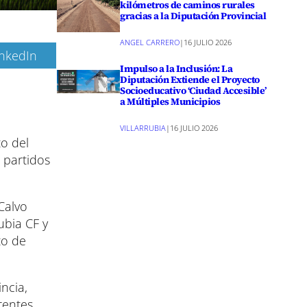
kilómetros de caminos rurales
gracias a la Diputación Provincial
ANGEL CARRERO
|
16 JULIO 2026
inkedIn
Impulso a la Inclusión: La
Diputación Extiende el Proyecto
Socioeducativo ‘Ciudad Accesible’
a Múltiples Municipios
VILLARRUBIA
|
16 JULIO 2026
to del
 partidos
Calvo
ubia CF y
to de
incia,
rentes