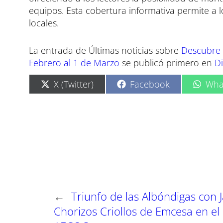
equipos. Esta cobertura informativa permite a 
locales.
La entrada de Últimas noticias sobre
Descubre l
Febrero al 1 de Marzo
se publicó primero en
Di
C
C
C
X (Twitter)
Facebook
Wha
o
o
o
m
m
m
p
p
p
a
a
a
r
r
r
t
t
t
i
i
i
r
r
r
e
e
e
n
n
n
←
Triunfo de las Albóndigas con 
Chorizos Criollos de Emcesa en e