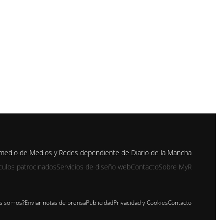
n medio de Medios y Redes dependiente de Diario de la Mancha
ículos patrocinados
Servicios de diseño web
Contacto
Sobre MyR
s somos?
Enviar notas de prensa
Publicidad
Privacidad y Cookies
Contacto