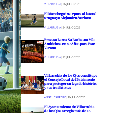
VILLARRUBIA
|
26 JULIO 2026
El Manchego incorpora al lateral
uruguayo Alejandro Satriano
VILLARRUBIA
|
24 JULIO 2026
Emcesa Lanza Su Barbacoa Más
Ambiciosa en 40 Años para Este
Verano
VILLARRUBIA
|
22 JULIO 2026
Villarrubia de los Ojos constituye
el Consejo Local del Patrimonio
para proteger su legado histórico
y sus tradiciones
ANGEL CARRERO
|
20 JULIO 2026
El Ayuntamiento de Villarrubia
de los Ojos arregla más de 16