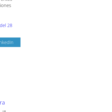
ciones
del 28
inkedIn
ara
→