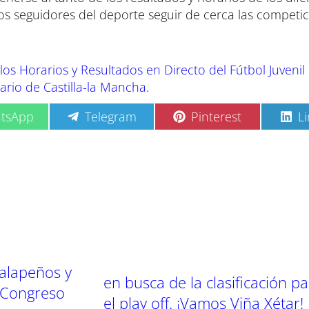
los seguidores del deporte seguir de cerca las competi
os Horarios y Resultados en Directo del Fútbol Juvenil 
ario de Castilla-la Mancha
.
C
C
C
tsApp
Telegram
Pinterest
L
o
o
o
m
m
m
p
p
p
a
a
a
r
r
r
t
t
t
i
i
i
r
r
r
e
e
e
n
n
n
Jalapeños y
en busca de la clasificación p
l Congreso
el play off. ¡Vamos Viña Xétar!