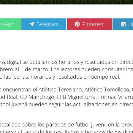
C
C
C
tsApp
Telegram
Pinterest
L
o
o
o
m
m
m
p
p
p
a
a
a
r
r
r
t
t
t
i
i
i
nzadigital se detallan los horarios y resultados en direc
r
r
r
febrero al 1 de marzo. Los lectores pueden consultar los
e
e
e
 las fechas, horarios y resultados en tiempo real.
n
n
n
 encuentran el Atlético Teresiano, Atlético Tomelloso, 
ad Real, CD Manchego, EFB Miguelturra, Formac Villarr
fútbol juvenil pueden seguir las actualizaciones en direc
etallada sobre los partidos de fútbol juvenil en la prov
enerse al tanto de los resultados y horarios de los dife