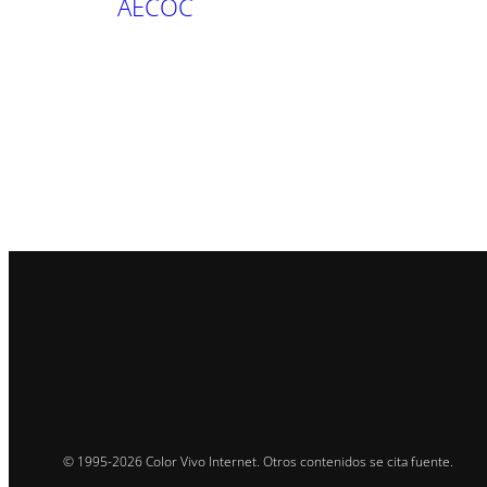
AECOC
© 1995-2026 Color Vivo Internet. Otros contenidos se cita fuente.