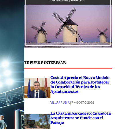
TE PUEDE INTERESAR
Cosital Aprecia el Nuevo Modelo
de Colaboración para Fortalecer
la Capacidad Técnica de los
Ayuntamientos
VILLARRUBIA
|
7 AGOSTO 2026
La Casa Embarcadero: Cuando la
Arquitectura se Funde con el
Paisaje