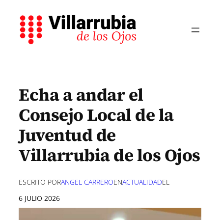
Saltar
al
contenido
Echa a andar el
Consejo Local de la
Juventud de
Villarrubia de los Ojos
ESCRITO POR
ANGEL CARRERO
EN
ACTUALIDAD
EL
6 JULIO 2026