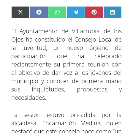
C
C
C
C
C
C
X
F
W
T
P
L
o
o
o
o
o
o
(
a
h
e
i
i
m
m
m
m
m
m
T
c
a
l
n
n
p
p
p
p
p
p
w
e
t
e
t
k
El Ayuntamiento de Villarrubia de los
a
a
a
a
a
a
i
b
s
g
e
e
r
r
r
r
r
r
t
o
A
r
r
d
Ojos ha constituido el Consejo Local de
t
t
t
t
t
t
t
o
p
a
e
I
la Juventud, un nuevo órgano de
i
i
i
i
i
i
e
k
p
m
s
n
r
r
r
r
r
r
r
t
participación que ha celebrado
e
e
e
e
e
e
)
n
n
n
n
n
n
recientemente su primera reunión con
el objetivo de dar voz a los jóvenes del
municipio y conocer de primera mano
sus inquietudes, propuestas y
necesidades.
La sesión estuvo presidida por la
alcaldesa, Encarnación Medina, quien
destacó que este consejo nace como “un