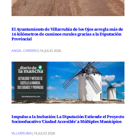
El Ayuntamiento de Villarrubia de los Ojos arregla más de
16 kilómetros de caminos rurales gracias a la Diputación
Provincial
ANGEL CARRERO
|
16 JULIO 2026
Impulso a la Inclusión: La Diputación Extiende el Proyecto
Socioeducativo ‘Ciudad Accesible’ a Múltiples Municipios
VILLARRUBIA
|
16 JULIO 2026