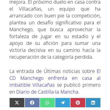
mejora. El próximo duelo en casa contra
el Villacañas, un equipo que ha
arrancado con buen pie la competición,
plantea un desafío significativo para el
Manchego, que busca aprovechar la
fortaleza de jugar en su estadio y el
apoyo de su afición para sumar una
victoria decisiva en su camino hacia la
recuperación de la categoría perdida.
La entrada de Últimas noticias sobre
El
CD Manchego enfrenta en casa al
imbatible Villacañas
se publicó primero
en
Diario de Castilla-la Mancha
.
C
C
C
C
C
C
X
F
W
T
P
L
o
o
o
o
o
o
(
a
h
e
i
i