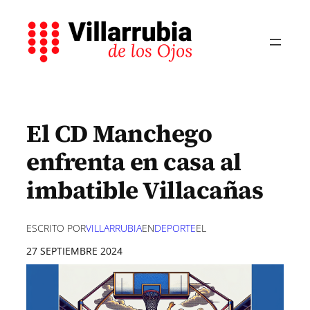
Saltar
al
contenido
El CD Manchego
enfrenta en casa al
imbatible Villacañas
ESCRITO POR
VILLARRUBIA
EN
DEPORTE
EL
27 SEPTIEMBRE 2024