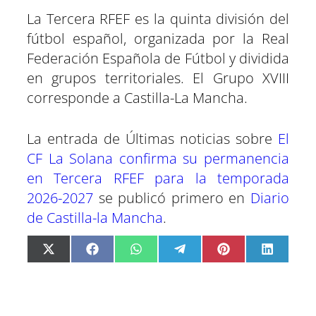
La Tercera RFEF es la quinta división del
fútbol español, organizada por la Real
Federación Española de Fútbol y dividida
en grupos territoriales. El Grupo XVIII
corresponde a Castilla-La Mancha.
La entrada de Últimas noticias sobre
El
CF La Solana confirma su permanencia
en Tercera RFEF para la temporada
2026-2027
se publicó primero en
Diario
de Castilla-la Mancha
.
C
C
C
C
C
C
X
F
W
T
P
L
o
o
o
o
o
o
(
a
h
e
i
i
m
m
m
m
m
m
T
c
a
l
n
n
p
p
p
p
p
p
w
e
t
e
t
k
a
a
a
a
a
a
i
b
s
g
e
e
r
r
r
r
r
r
t
o
A
r
r
d