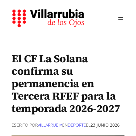
Saltar
al
contenido
El CF La Solana
confirma su
permanencia en
Tercera RFEF para la
temporada 2026-2027
ESCRITO POR
VILLARRUBIA
EN
DEPORTE
EL
23 JUNIO 2026