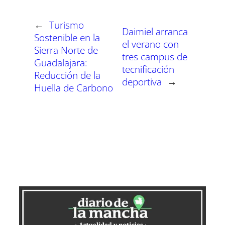
t
t
t
t
t
t
t
o
p
a
e
I
i
i
i
i
i
i
e
k
p
m
s
n
r
r
r
r
r
r
r
t
←
Turismo
e
e
e
e
e
e
)
Daimiel arranca
n
n
n
n
n
n
Sostenible en la
el verano con
Sierra Norte de
tres campus de
Guadalajara:
tecnificación
Reducción de la
deportiva
→
Huella de Carbono