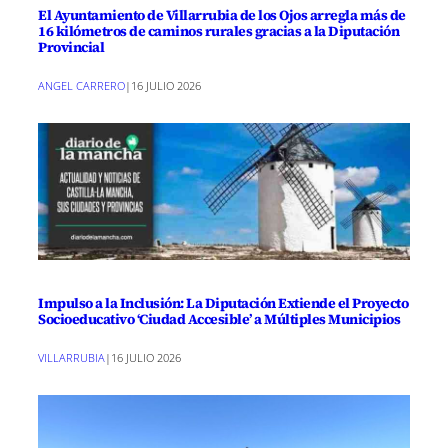
El Ayuntamiento de Villarrubia de los Ojos arregla más de
16 kilómetros de caminos rurales gracias a la Diputación
Provincial
ANGEL CARRERO
|
16 JULIO 2026
Impulso a la Inclusión: La Diputación Extiende el Proyecto
Socioeducativo ‘Ciudad Accesible’ a Múltiples Municipios
VILLARRUBIA
|
16 JULIO 2026