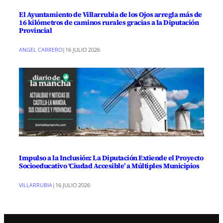
El Ayuntamiento de Villarrubia de los Ojos arregla más de
16 kilómetros de caminos rurales gracias a la Diputación
Provincial
ANGEL CARRERO
|
16 JULIO 2026
Impulso a la Inclusión: La Diputación Extiende el Proyecto
Socioeducativo ‘Ciudad Accesible’ a Múltiples Municipios
VILLARRUBIA
|
16 JULIO 2026