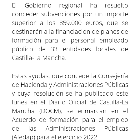
p
p
p
p
p
p
w
e
t
e
t
k
El Gobierno regional ha resuelto
a
a
a
a
a
a
i
b
s
g
e
e
r
r
r
r
r
r
t
o
A
r
r
d
conceder subvenciones por un importe
t
t
t
t
t
t
t
o
p
a
e
I
superior a los 859.000 euros, que se
i
i
i
i
i
i
e
k
p
m
s
n
r
r
r
r
r
r
r
t
destinarán a la financiación de planes de
e
e
e
e
e
e
)
n
n
n
n
n
n
formación para el personal empleado
público de 33 entidades locales de
Castilla-La Mancha.
Estas ayudas, que concede la Consejería
de Hacienda y Administraciones Públicas
y cuya resolución se ha publicado este
lunes en el Diario Oficial de Castilla-La
Mancha (DOCM), se enmarcan en el
Acuerdo de formación para el empleo
de las Administraciones Públicas
(Afedap) para el ejercicio 2022.