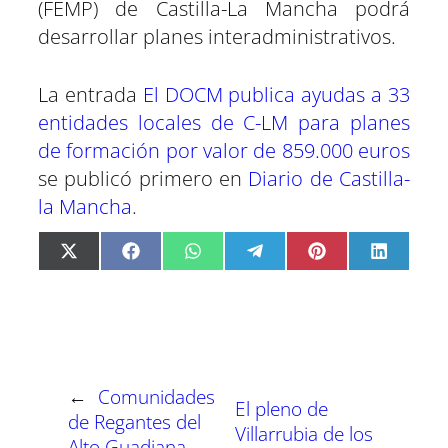
(FEMP) de Castilla-La Mancha podrá
desarrollar planes interadministrativos.
La entrada
El DOCM publica ayudas a 33
entidades locales de C-LM para planes
de formación por valor de 859.000 euros
se publicó primero en
Diario de Castilla-
la Mancha
.
C
C
C
C
C
C
X
F
W
T
P
L
o
o
o
o
o
o
(
a
h
e
i
i
m
m
m
m
m
m
T
c
a
l
n
n
p
p
p
p
p
p
w
e
t
e
t
k
a
a
a
a
a
a
i
b
s
g
e
e
r
r
r
r
r
r
t
o
A
r
r
d
t
t
t
t
t
t
t
o
p
a
e
I
i
i
i
i
i
i
e
k
p
m
s
n
r
r
r
r
r
r
r
t
←
Comunidades
e
e
e
e
e
e
)
El pleno de
n
n
n
n
n
n
de Regantes del
Villarrubia de los
Alto Guadiana