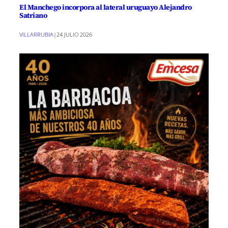
El Manchego incorpora al lateral uruguayo Alejandro
Satriano
VILLARRUBIA
|
24 JULIO 2026