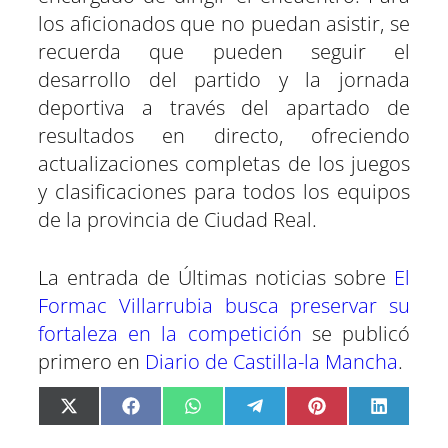
los aficionados que no puedan asistir, se
recuerda que pueden seguir el
desarrollo del partido y la jornada
deportiva a través del apartado de
resultados en directo, ofreciendo
actualizaciones completas de los juegos
y clasificaciones para todos los equipos
de la provincia de Ciudad Real.
La entrada de Últimas noticias sobre
El
Formac Villarrubia busca preservar su
fortaleza en la competición
se publicó
primero en
Diario de Castilla-la Mancha
.
C
C
C
C
C
C
X
F
W
T
P
L
o
o
o
o
o
o
(
a
h
e
i
i
m
m
m
m
m
m
T
c
a
l
n
n