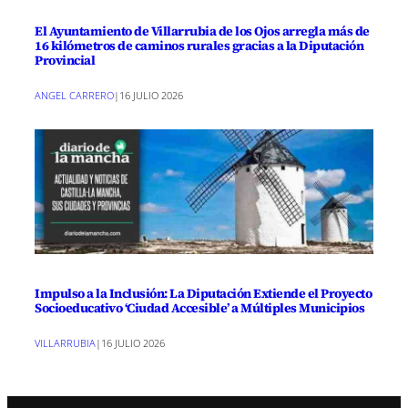
El Ayuntamiento de Villarrubia de los Ojos arregla más de
16 kilómetros de caminos rurales gracias a la Diputación
Provincial
ANGEL CARRERO
|
16 JULIO 2026
Impulso a la Inclusión: La Diputación Extiende el Proyecto
Socioeducativo ‘Ciudad Accesible’ a Múltiples Municipios
VILLARRUBIA
|
16 JULIO 2026