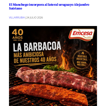
El Manchego incorpora al lateral uruguayo Alejandro
Satriano
VILLARRUBIA
|
24 JULIO 2026