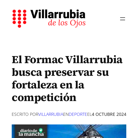
Saltar
al
contenido
El Formac Villarrubia
busca preservar su
fortaleza en la
competición
ESCRITO POR
VILLARRUBIA
EN
DEPORTE
EL
4 OCTUBRE 2024