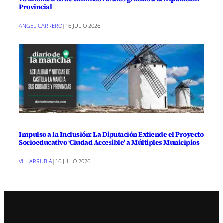
Provincial
ANGEL CARRERO
|
16 JULIO 2026
Impulso a la Inclusión: La Diputación Extiende el Proyecto
Socioeducativo ‘Ciudad Accesible’ a Múltiples Municipios
VILLARRUBIA
|
16 JULIO 2026