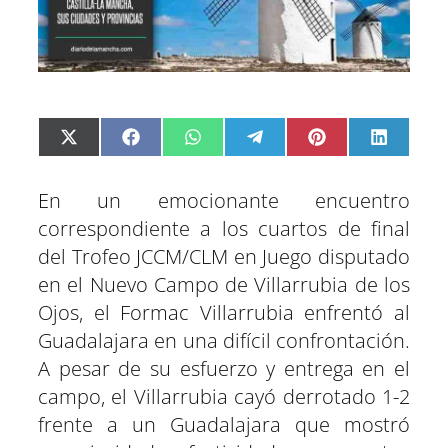
C
C
C
C
C
C
X
F
W
T
P
L
o
o
o
o
o
o
(
a
h
e
i
i
m
m
m
m
m
m
T
c
a
l
n
n
p
p
p
p
p
p
w
e
t
e
t
k
En un emocionante encuentro
a
a
a
a
a
a
i
b
s
g
e
e
r
r
r
r
r
r
t
o
A
r
r
d
correspondiente a los cuartos de final
t
t
t
t
t
t
t
o
p
a
e
I
del Trofeo JCCM/CLM en Juego disputado
i
i
i
i
i
i
e
k
p
m
s
n
r
r
r
r
r
r
r
t
en el Nuevo Campo de Villarrubia de los
e
e
e
e
e
e
)
n
n
n
n
n
n
Ojos, el Formac Villarrubia enfrentó al
Guadalajara en una difícil confrontación.
A pesar de su esfuerzo y entrega en el
campo, el Villarrubia cayó derrotado 1-2
frente a un Guadalajara que mostró