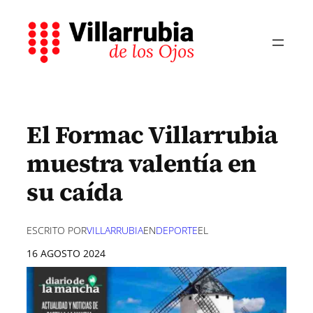
Saltar
al
contenido
El Formac Villarrubia
muestra valentía en
su caída
ESCRITO POR
VILLARRUBIA
EN
DEPORTE
EL
16 AGOSTO 2024