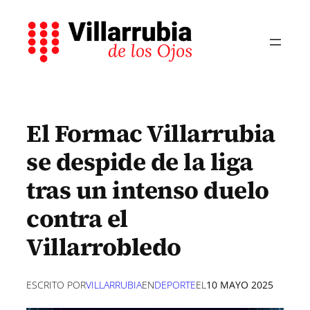
Saltar
al
contenido
El Formac Villarrubia
se despide de la liga
tras un intenso duelo
contra el
Villarrobledo
ESCRITO POR
VILLARRUBIA
EN
DEPORTE
EL
10 MAYO 2025