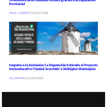
Provincial
ANGEL CARRERO
|
16 JULIO 2026
Impulso a la Inclusión: La Diputación Extiende el Proyecto
Socioeducativo ‘Ciudad Accesible’ a Múltiples Municipios
VILLARRUBIA
|
16 JULIO 2026