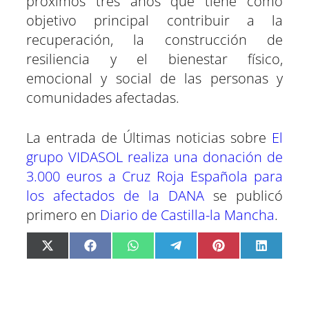
próximos tres años que tiene como
objetivo principal contribuir a la
recuperación, la construcción de
resiliencia y el bienestar físico,
emocional y social de las personas y
comunidades afectadas.
La entrada de Últimas noticias sobre
El
grupo VIDASOL realiza una donación de
3.000 euros a Cruz Roja Española para
los afectados de la DANA
se publicó
primero en
Diario de Castilla-la Mancha
.
C
C
C
C
C
C
X
F
W
T
P
L
o
o
o
o
o
o
(
a
h
e
i
i
m
m
m
m
m
m
T
c
a
l
n
n
p
p
p
p
p
p
w
e
t
e
t
k
a
a
a
a
a
a
i
b
s
g
e
e
r
r
r
r
r
r
t
o
A
r
r
d