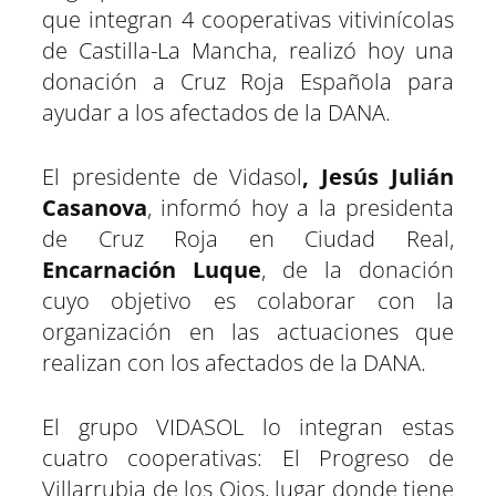
r
r
r
r
r
r
t
o
A
r
r
d
que integran 4 cooperativas vitivinícolas
t
t
t
t
t
t
t
o
p
a
e
I
de Castilla-La Mancha, realizó hoy una
i
i
i
i
i
i
e
k
p
m
s
n
r
r
r
r
r
r
r
t
donación a Cruz Roja Española para
e
e
e
e
e
e
)
n
n
n
n
n
n
ayudar a los afectados de la DANA.
El presidente de Vidasol
, Jesús Julián
Casanova
, informó hoy a la presidenta
de Cruz Roja en Ciudad Real,
Encarnación Luque
, de la donación
cuyo objetivo es colaborar con la
organización en las actuaciones que
realizan con los afectados de la DANA.
El grupo VIDASOL lo integran estas
cuatro cooperativas: El Progreso de
Villarrubia de los Ojos, lugar donde tiene