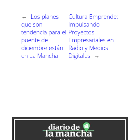
t
t
t
t
t
t
t
o
p
a
e
I
i
i
i
i
i
i
e
k
p
m
s
n
r
r
r
r
r
r
r
t
←
Los planes
Cultura Emprende:
e
e
e
e
e
e
)
n
n
n
n
n
n
que son
Impulsando
tendencia para el
Proyectos
puente de
Empresariales en
diciembre están
Radio y Medios
en La Mancha
Digitales
→