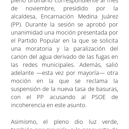
pleno ordinario correspondiente al mes
e
k
p
m
s
n
r
r
r
r
r
r
r
t
de noviembre, presidido por la
e
e
e
e
e
e
)
n
n
n
n
n
n
alcaldesa, Encarnación Medina Juárez
(PP). Durante la sesión se aprobó por
unanimidad una moción presentada por
el Partido Popular en la que se solicita
una moratoria y la paralización del
canon del agua derivado de las fugas en
las redes municipales. Además, salió
adelante —esta vez por mayoría— otra
moción en la que se reclama la
suspensión de la nueva tasa de basuras,
con el PP acusando al PSOE de
incoherencia en este asunto.
Asimismo, el pleno dio luz verde,