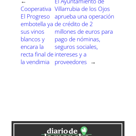
←
El Ayuntamiento de
e
e
e
e
e
e
)
n
n
n
n
n
n
Cooperativa
Villarrubia de los Ojos
El Progreso
aprueba una operación
embotella ya
de crédito de 2
sus vinos
millones de euros para
blancos y
pago de nóminas,
encara la
seguros sociales,
recta final de
intereses y a
la vendimia
proveedores
→