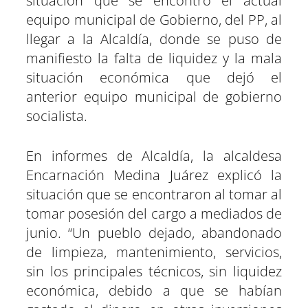
situación que se encontró el actual
e
e
e
e
e
e
)
n
n
n
n
n
n
equipo municipal de Gobierno, del PP, al
llegar a la Alcaldía, donde se puso de
manifiesto la falta de liquidez y la mala
situación económica que dejó el
anterior equipo municipal de gobierno
socialista.
En informes de Alcaldía, la alcaldesa
Encarnación Medina Juárez explicó la
situación que se encontraron al tomar al
tomar posesión del cargo a mediados de
junio. “Un pueblo dejado, abandonado
de limpieza, mantenimiento, servicios,
sin los principales técnicos, sin liquidez
económica, debido a que se habían