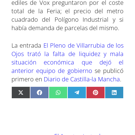
ediles de Vox preguntaron por el coste
total de la Feria; el precio del metro
cuadrado del Polígono Industrial y si
había demanda de parcelas del mismo.
La entrada
El Pleno de Villarrubia de los
Ojos trató la falta de liquidez y mala
situación económica que dejó el
anterior equipo de gobierno
se publicó
primero en
Diario de Castilla-la Mancha
.
C
C
C
C
C
C
X
F
W
T
P
L
o
o
o
o
o
o
(
a
h
e
i
i
m
m
m
m
m
m
T
c
a
l
n
n
p
p
p
p
p
p
w
e
t
e
t
k
a
a
a
a
a
a
i
b
s
g
e
e
r
r
r
r
r
r
t
o
A
r
r
d
t
t
t
t
t
t
t
o
p
a
e
I
i
i
i
i
i
i
e
k
p
m
s
n
r
r
r
r
r
r
r
t