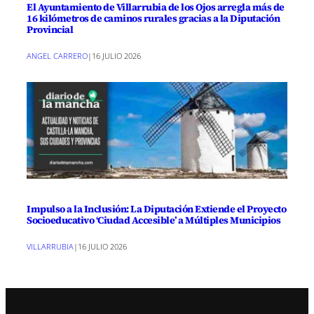
El Ayuntamiento de Villarrubia de los Ojos arregla más de
16 kilómetros de caminos rurales gracias a la Diputación
Provincial
ANGEL CARRERO
|
16 JULIO 2026
Impulso a la Inclusión: La Diputación Extiende el Proyecto
Socioeducativo ‘Ciudad Accesible’ a Múltiples Municipios
VILLARRUBIA
|
16 JULIO 2026