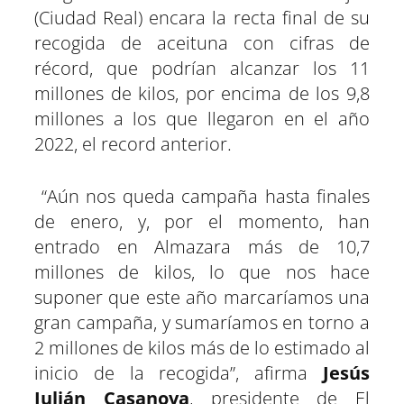
t
t
t
t
t
t
t
o
p
a
e
I
(Ciudad Real) encara la recta final de su
i
i
i
i
i
i
e
k
p
m
s
n
r
r
r
r
r
r
r
t
recogida de aceituna con cifras de
e
e
e
e
e
e
)
n
n
n
n
n
n
récord, que podrían alcanzar los 11
millones de kilos, por encima de los 9,8
millones a los que llegaron en el año
2022, el record anterior.
“Aún nos queda campaña hasta finales
de enero, y, por el momento, han
entrado en Almazara más de 10,7
millones de kilos, lo que nos hace
suponer que este año marcaríamos una
gran campaña, y sumaríamos en torno a
2 millones de kilos más de lo estimado al
inicio de la recogida”, afirma
Jesús
Julián Casanova
, presidente de El