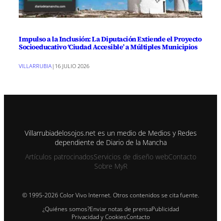
Impulso a la Inclusión: La Diputación Extiende el Proyecto
Socioeducativo ‘Ciudad Accesible’ a Múltiples Municipios
VILLARRUBIA
|
16 JULIO 2026
Villarrubiadelosojos.net es un medio de Medios y Redes
dependiente de Diario de la Mancha
Artículos patrocinados
Servicios de diseño web
Contacto
Sobre MyR
© 1995-2026 Color Vivo Internet. Otros contenidos se cita fuente.
¿Quiénes somos?
Enviar notas de prensa
Publicidad
Privacidad y Cookies
Contacto