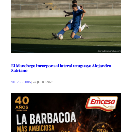
El Manchego incorpora al lateral uruguayo Alejandro
Satriano
VILLARRUBIA
|
24 JULIO 2026