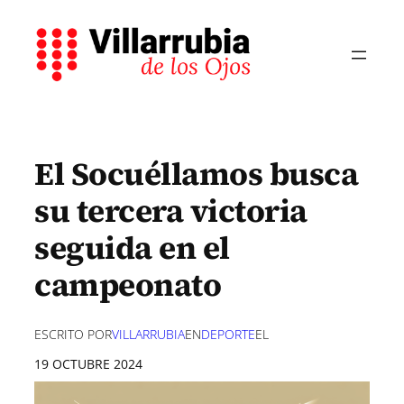
Saltar
al
contenido
El Socuéllamos busca
su tercera victoria
seguida en el
campeonato
ESCRITO POR
VILLARRUBIA
EN
DEPORTE
EL
19 OCTUBRE 2024