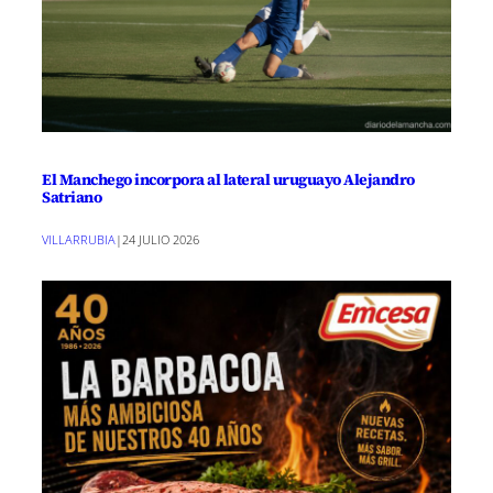
El Manchego incorpora al lateral uruguayo Alejandro
Satriano
VILLARRUBIA
|
24 JULIO 2026