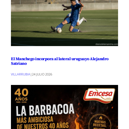
El Manchego incorpora al lateral uruguayo Alejandro
Satriano
VILLARRUBIA
|
24 JULIO 2026