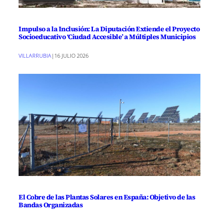
Impulso a la Inclusión: La Diputación Extiende el Proyecto
Socioeducativo ‘Ciudad Accesible’ a Múltiples Municipios
VILLARRUBIA
|
16 JULIO 2026
El Cobre de las Plantas Solares en España: Objetivo de las
Bandas Organizadas