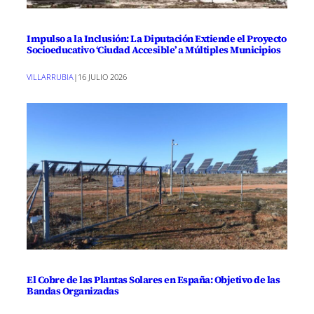
Impulso a la Inclusión: La Diputación Extiende el Proyecto
Socioeducativo ‘Ciudad Accesible’ a Múltiples Municipios
VILLARRUBIA
|
16 JULIO 2026
El Cobre de las Plantas Solares en España: Objetivo de las
Bandas Organizadas