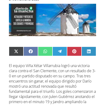
C
C
C
C
C
C
X
F
W
T
P
L
o
o
o
o
o
o
(
a
h
e
i
i
m
m
m
m
m
m
T
c
a
l
n
n
p
p
p
p
p
p
w
e
t
e
t
k
El equipo Viña Xétar Villarrubia logró una victoria
a
a
a
a
a
a
i
b
s
g
e
e
clara contra el San Clemente, con un resultado de 3-
r
r
r
r
r
r
t
o
A
r
r
d
t
t
t
t
t
t
t
o
p
a
e
I
0 en un partido disputado en su campo. Tras tres
i
i
i
i
i
i
e
k
p
m
s
n
encuentros sin ganar, el equipo dirigido por Darío
r
r
r
r
r
r
r
t
mostró una actitud renovada que resultó
e
e
e
e
e
e
)
n
n
n
n
n
n
fundamental para el triunfo. Los goles comenzaron a
llegar rápidamente, con Julen Gutiérrez anotando el
primero en el minuto 19 y Jandro ampliando la