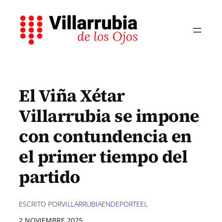
Saltar
al
contenido
El Viña Xétar
Villarrubia se impone
con contundencia en
el primer tiempo del
partido
ESCRITO POR
VILLARRUBIA
EN
DEPORTE
EL
2 NOVIEMBRE 2025