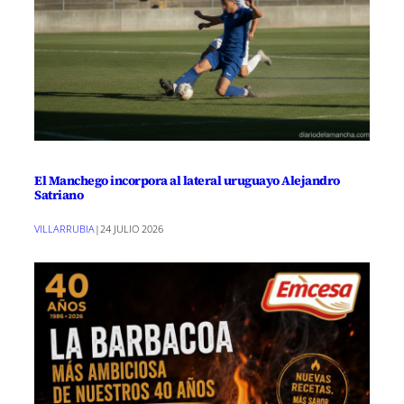
El Manchego incorpora al lateral uruguayo Alejandro
Satriano
VILLARRUBIA
|
24 JULIO 2026