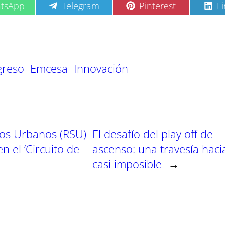
C
C
C
tsApp
Telegram
Pinterest
L
o
o
o
m
m
m
p
p
p
a
a
a
r
r
r
t
t
t
greso
Emcesa
Innovación
i
i
i
r
r
r
e
e
e
n
n
n
dos Urbanos (RSU)
El desafío del play off de
 el ‘Circuito de
ascenso: una travesía haci
casi imposible
→