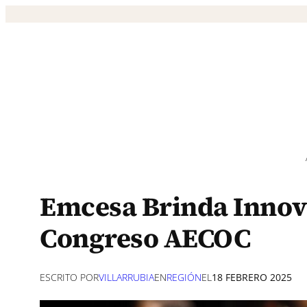
Saltar
al
contenido
Emcesa Brinda Innova
Congreso AECOC
ESCRITO POR
VILLARRUBIA
EN
REGIÓN
EL
18 FEBRERO 2025