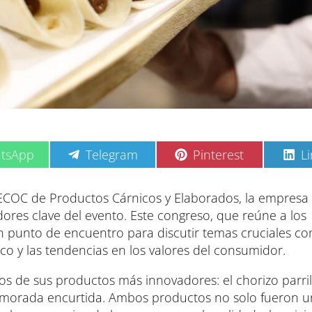
C
C
C
tsApp
Telegram
Pinterest
L
o
o
o
m
m
m
p
p
p
AECOC de Productos Cárnicos y Elaborados, la empresa
a
a
a
res clave del evento. Este congreso, que reúne a los
r
r
r
t
t
t
 un punto de encuentro para discutir temas cruciales co
i
i
i
co y las tendencias en los valores del consumidor.
r
r
r
e
e
e
n
n
n
s de sus productos más innovadores: el chorizo parril
a morada encurtida. Ambos productos no solo fueron un