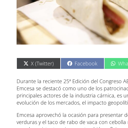
C
C
C
X (Twitter)
Facebook
Wha
o
o
o
m
m
m
p
p
p
Durante la reciente 25ª Edición del Congreso 
a
a
a
Emcesa se destacó como uno de los patrocinado
r
r
r
t
t
t
principales actores de la industria cárnica, es
i
i
i
evolución de los mercados, el impacto geopolíti
r
r
r
e
e
e
n
n
n
Emcesa aprovechó la ocasión para presentar do
verduras y el taco de rabo de vaca con ceboll