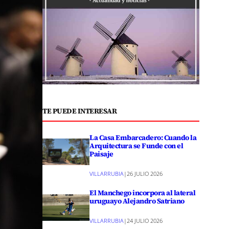
TE PUEDE INTERESAR
La Casa Embarcadero: Cuando la
Arquitectura se Funde con el
Paisaje
VILLARRUBIA
|
26 JULIO 2026
El Manchego incorpora al lateral
uruguayo Alejandro Satriano
VILLARRUBIA
|
24 JULIO 2026