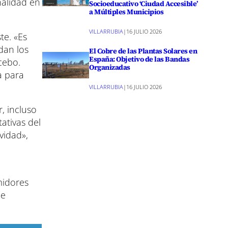
nalidad en
Socioeducativo ‘Ciudad Accesible’
a Múltiples Municipios
VILLARRUBIA
|
16 JULIO 2026
te. «Es
dan los
El Cobre de las Plantas Solares en
España: Objetivo de las Bandas
cebo.
Organizadas
a para
VILLARRUBIA
|
16 JULIO 2026
, incluso
ativas del
vidad»,
midores
de