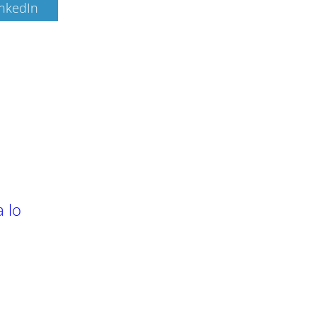
inkedIn
a lo