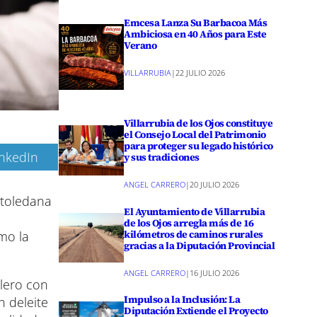
Emcesa Lanza Su Barbacoa Más
Ambiciosa en 40 Años para Este
Verano
VILLARRUBIA
|
22 JULIO 2026
Villarrubia de los Ojos constituye
el Consejo Local del Patrimonio
para proteger su legado histórico
inkedIn
y sus tradiciones
ANGEL CARRERO
|
20 JULIO 2026
 toledana
El Ayuntamiento de Villarrubia
de los Ojos arregla más de 16
kilómetros de caminos rurales
mo la
gracias a la Diputación Provincial
ANGEL CARRERO
|
16 JULIO 2026
lero con
Impulso a la Inclusión: La
 deleite
Diputación Extiende el Proyecto