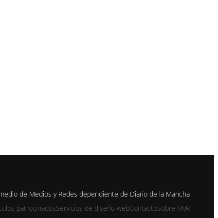
n medio de Medios y Redes dependiente de Diario de la Mancha
ículos patrocinados
Servicios de diseño web
Contacto
Sobre MyR