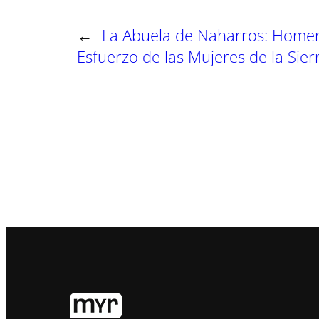
←
La Abuela de Naharros: Homen
Esfuerzo de las Mujeres de la Sier