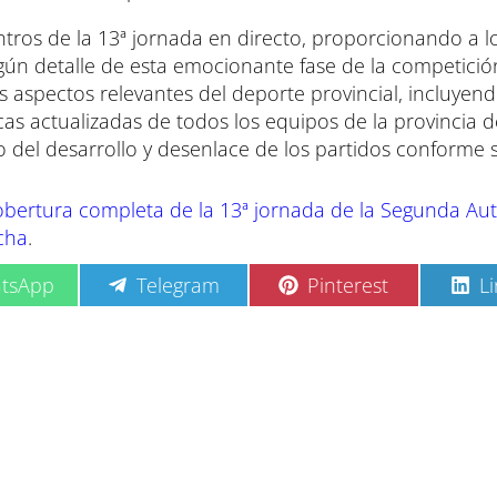
tros de la 13ª jornada en directo, proporcionando a l
ún detalle de esta emocionante fase de la competició
s aspectos relevantes del deporte provincial, incluyen
ticas actualizadas de todos los equipos de la provincia 
to del desarrollo y desenlace de los partidos conforme
Cobertura completa de la 13ª jornada de la Segunda A
ncha
.
C
C
C
tsApp
Telegram
Pinterest
L
o
o
o
m
m
m
p
p
p
a
a
a
r
r
r
t
t
t
i
i
i
r
r
r
e
e
e
n
n
n