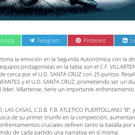
C
C
C
tsApp
Telegram
Pinterest
L
o
o
o
m
m
m
p
p
p
 retoma la emoción en la Segunda Autonómica con la di
a
a
a
 equipos protagonistas en la tabla son el C.F. VILLARTEN
r
r
r
t
t
t
de cerca por el U.D. SANTA CRUZ con 25 puntos. Resal
i
i
i
 INFANTES y el U.D. SANTA CRUZ, prometiendo ser un du
r
r
r
e
e
e
l líder, Villartense, tiene un importante enfrentamiento
n
n
n
D. LAS CASAS, C.D.B. F.B. ATLETICO PUERTOLLANO “B”, y
sca de su primer triunfo en la competición, aumentan
enfrentamientos cruciales definen tanto la batalla por e
iendo de cada partido una narrativa en sí misma.