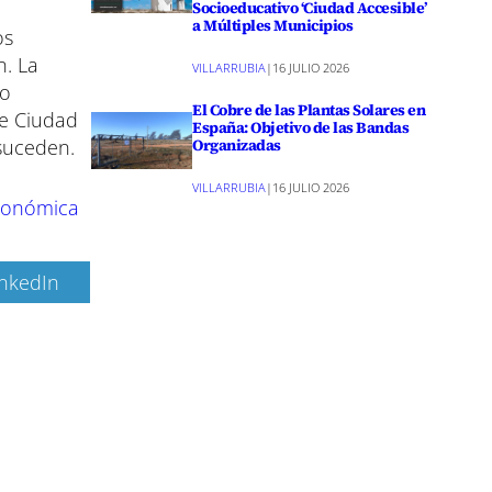
Socioeducativo ‘Ciudad Accesible’
a Múltiples Municipios
os
n. La
VILLARRUBIA
|
16 JULIO 2026
do
El Cobre de las Plantas Solares en
de Ciudad
España: Objetivo de las Bandas
Organizadas
 suceden.
VILLARRUBIA
|
16 JULIO 2026
utonómica
inkedIn