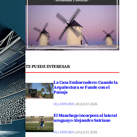
TE PUEDE INTERESAR
La Casa Embarcadero: Cuando la
Arquitectura se Funde con el
Paisaje
VILLARRUBIA
|
26 JULIO 2026
El Manchego incorpora al lateral
uruguayo Alejandro Satriano
VILLARRUBIA
|
24 JULIO 2026