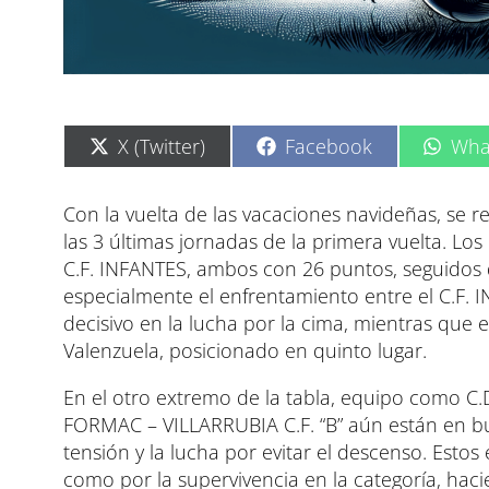
C
C
C
X (Twitter)
Facebook
Wha
o
o
o
m
m
m
p
p
p
Con la vuelta de las vacaciones navideñas, se
a
a
a
las 3 últimas jornadas de la primera vuelta. Los
r
r
r
t
t
t
C.F. INFANTES, ambos con 26 puntos, seguidos 
i
i
i
especialmente el enfrentamiento entre el C.F.
r
r
r
e
e
e
decisivo en la lucha por la cima, mientras que e
n
n
n
Valenzuela, posicionado en quinto lugar.
En el otro extremo de la tabla, equipo como C.
FORMAC – VILLARRUBIA C.F. “B” aún están en bu
tensión y la lucha por evitar el descenso. Estos 
como por la supervivencia en la categoría, hac