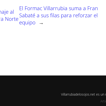
El Formac Villarrubia suma a Fran
aje al
Sabaté a sus filas para reforzar el
ra Norte
equipo
→
Villarrubiadelosojos.net es u
Art