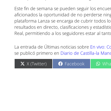
Este fin de semana se pueden seguir los encuen
aficionados la oportunidad de no perderse ning
plataforma Lanza se encarga de cubrir todos lo
resultados en directo, clasificaciones y estadís
Real, permitiendo a los seguidores estar al tan
La entrada de Últimas noticias sobre
En vivo: 
se publicó primero en
Diario de Castilla-la Ma
C
C
C
X (Twitter)
Facebook
Wha
o
o
o
m
m
m
p
p
p
a
a
a
r
r
r
t
t
t
i
i
i
r
r
r
e
e
e
n
n
n