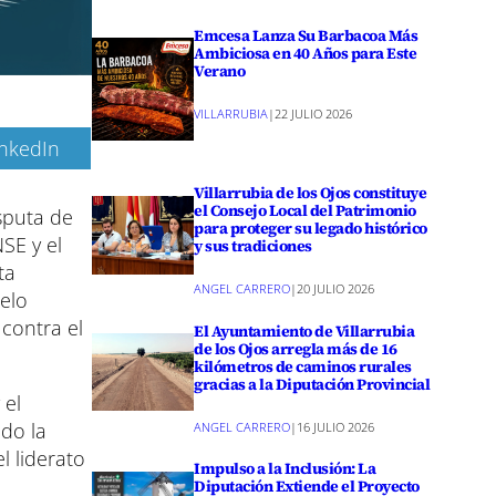
Emcesa Lanza Su Barbacoa Más
Ambiciosa en 40 Años para Este
Verano
VILLARRUBIA
|
22 JULIO 2026
inkedIn
Villarrubia de los Ojos constituye
el Consejo Local del Patrimonio
sputa de
para proteger su legado histórico
SE y el
y sus tradiciones
ta
ANGEL CARRERO
|
20 JULIO 2026
elo
 contra el
El Ayuntamiento de Villarrubia
de los Ojos arregla más de 16
kilómetros de caminos rurales
gracias a la Diputación Provincial
 el
do la
ANGEL CARRERO
|
16 JULIO 2026
l liderato
Impulso a la Inclusión: La
Diputación Extiende el Proyecto