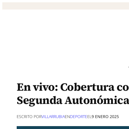
Saltar
al
contenido
En vivo: Cobertura co
Segunda Autonómic
ESCRITO POR
VILLARRUBIA
EN
DEPORTE
EL
9 ENERO 2025