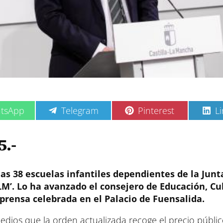
C
C
C
tsApp
Telegram
Pinterest
L
o
o
o
m
m
m
p
p
p
5.-
a
a
a
r
r
r
t
t
t
i
i
i
las 38 escuelas infantiles dependientes de la Junt
r
r
r
M’. Lo ha avanzado el consejero de Educación, Cu
e
e
e
prensa celebrada en el Palacio de Fuensalida.
n
n
n
edios que la orden actualizada recoge el precio públic