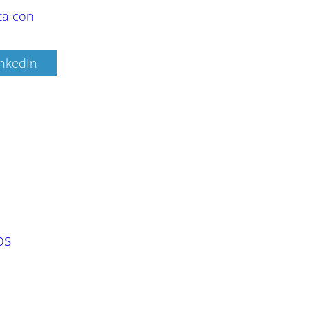
ta con
inkedIn
os