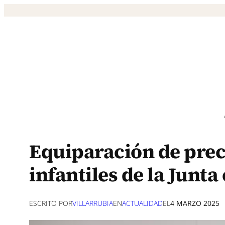
Saltar
al
contenido
Equiparación de prec
infantiles de la Junt
ESCRITO POR
VILLARRUBIA
EN
ACTUALIDAD
EL
4 MARZO 2025