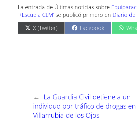
La entrada de Últimas noticias sobre
Equiparaci
‘+Escuela CLM’
se publicó primero en
Diario de
C
C
C
X (Twitter)
Facebook
Wha
o
o
o
m
m
m
p
p
p
a
a
a
r
r
r
t
t
t
i
i
i
r
r
r
e
e
e
n
n
n
←
La Guardia Civil detiene a un
individuo por tráfico de drogas en
Villarrubia de los Ojos