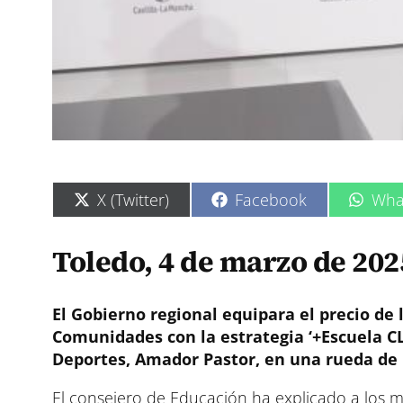
C
C
C
X (Twitter)
Facebook
Wha
o
o
o
m
m
m
p
p
p
Toledo, 4 de marzo de 202
a
a
a
r
r
r
t
t
t
i
i
i
El Gobierno regional equipara el precio de 
r
r
r
Comunidades con la estrategia ‘+Escuela CL
e
e
e
Deportes, Amador Pastor, en una rueda de 
n
n
n
El consejero de Educación ha explicado a los m