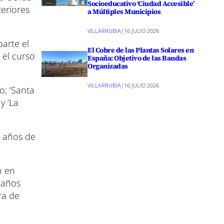
Socioeducativo ‘Ciudad Accesible’
eriores
a Múltiples Municipios
VILLARRUBIA
|
16 JULIO 2026
arte el
El Cobre de las Plantas Solares en
 el curso
España: Objetivo de las Bandas
Organizadas
VILLARRUBIA
|
16 JULIO 2026
o; ‘Santa
y ‘La
3 años de
n en
 años
ra de