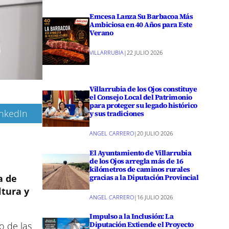
Emcesa Lanza Su Barbacoa Más
Ambiciosa en 40 Años para Este
Verano
VILLARRUBIA
|
22 JULIO 2026
Villarrubia de los Ojos constituye
el Consejo Local del Patrimonio
para proteger su legado histórico
inkedIn
y sus tradiciones
ANGEL CARRERO
|
20 JULIO 2026
El Ayuntamiento de Villarrubia
de los Ojos arregla más de 16
kilómetros de caminos rurales
a de
gracias a la Diputación Provincial
ltura y
ANGEL CARRERO
|
16 JULIO 2026
Impulso a la Inclusión: La
Diputación Extiende el Proyecto
o de las