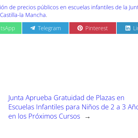
ón de precios públicos en escuelas infantiles de la Jun
 Castilla-la Mancha
.
C
C
C
tsApp
Telegram
Pinterest
L
o
o
o
m
m
m
p
p
p
a
a
a
r
r
r
t
t
t
i
i
i
r
r
r
e
e
e
n
n
n
Junta Aprueba Gratuidad de Plazas en
Escuelas Infantiles para Niños de 2 a 3 Añ
en los Próximos Cursos
→