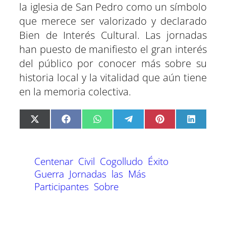
la iglesia de San Pedro como un símbolo
que merece ser valorizado y declarado
Bien de Interés Cultural. Las jornadas
han puesto de manifiesto el gran interés
del público por conocer más sobre su
historia local y la vitalidad que aún tiene
en la memoria colectiva.
C
C
C
C
C
C
X
F
W
T
P
L
o
o
o
o
o
o
(
a
h
e
i
i
m
m
m
m
m
m
T
c
a
l
n
n
p
p
p
p
p
p
w
e
t
e
t
k
a
a
a
a
a
a
i
b
s
g
e
e
Centenar
Civil
Cogolludo
Éxito
r
r
r
r
r
r
t
o
A
r
r
d
t
t
t
t
t
t
t
o
p
a
e
I
Guerra
Jornadas
las
Más
i
i
i
i
i
i
e
k
p
m
s
n
Participantes
Sobre
r
r
r
r
r
r
r
t
e
e
e
e
e
e
)
n
n
n
n
n
n