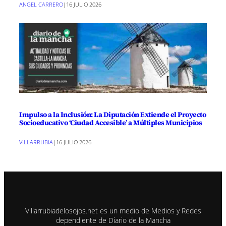
ANGEL CARRERO
|
16 JULIO 2026
Impulso a la Inclusión: La Diputación Extiende el Proyecto
Socioeducativo ‘Ciudad Accesible’ a Múltiples Municipios
VILLARRUBIA
|
16 JULIO 2026
Villarrubiadelosojos.net es un medio de Medios y Redes
dependiente de Diario de la Mancha