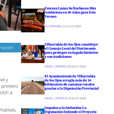
Emcesa Lanza Su Barbacoa Más
Ambiciosa en 40 Años para Este
Verano
VILLARRUBIA
|
22 JULIO 2026
Villarrubia de los Ojos constituye
inkedIn
el Consejo Local del Patrimonio
para proteger su legado histórico
y sus tradiciones
ANGEL CARRERO
|
20 JULIO 2026
El Ayuntamiento de Villarrubia
il y
de los Ojos arregla más de 16
kilómetros de caminos rurales
l primero
gracias a la Diputación Provincial
nción a
ANGEL CARRERO
|
16 JULIO 2026
Impulso a la Inclusión: La
mativas,
Diputación Extiende el Proyecto