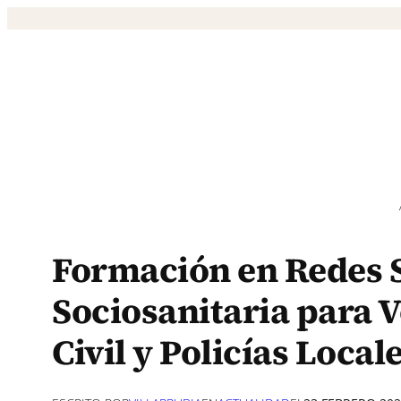
Saltar
al
contenido
Formación en Redes S
Sociosanitaria para 
Civil y Policías Local