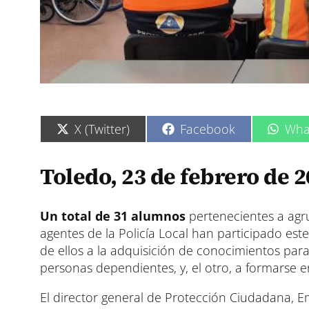
C
C
C
X (Twitter)
Facebook
Wha
o
o
o
m
m
m
p
p
p
Toledo, 23 de febrero de 2
a
a
a
r
r
r
t
t
t
i
i
i
Un total de 31 alumnos
pertenecientes a agru
r
r
r
agentes de la Policía Local han participado es
e
e
e
de ellos a la adquisición de conocimientos para
n
n
n
personas dependientes, y, el otro, a formarse e
El director general de Protección Ciudadana, Emi