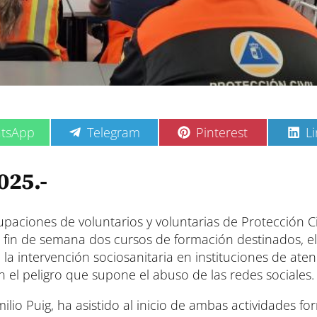
C
C
C
tsApp
Telegram
Pinterest
L
o
o
o
m
m
m
p
p
p
025.-
a
a
a
r
r
r
t
t
t
i
i
i
paciones de voluntarios y voluntarias de Protección Civ
r
r
r
te fin de semana dos cursos de formación destinados, e
e
e
e
 la intervención sociosanitaria en instituciones de ate
n
n
n
n el peligro que supone el abuso de las redes sociales.
lio Puig, ha asistido al inicio de ambas actividades for