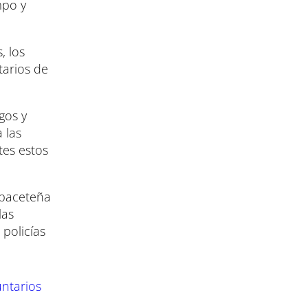
mpo y
, los
tarios de
gos y
 las
tes estos
lbaceteña
las
policías
untarios