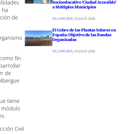
ilidades
Socioeducativo ‘Ciudad Accesible’
a Múltiples Municipios
e ha
ución de
VILLARRUBIA
|
16 JULIO 2026
El Cobre de las Plantas Solares en
España: Objetivo de las Bandas
organismo
Organizadas
VILLARRUBIA
|
16 JULIO 2026
 como fin
sarrollar
er de
albergue
ue tiene
n módulo
es.
ción Civil