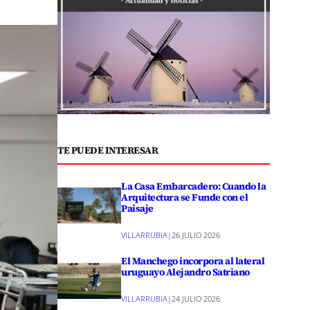
TE PUEDE INTERESAR
La Casa Embarcadero: Cuando la
Arquitectura se Funde con el
Paisaje
VILLARRUBIA
|
26 JULIO 2026
El Manchego incorpora al lateral
uruguayo Alejandro Satriano
VILLARRUBIA
|
24 JULIO 2026