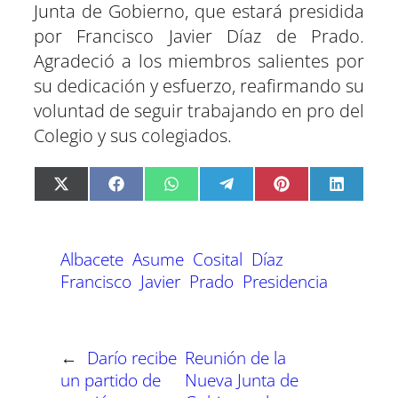
Junta de Gobierno, que estará presidida
por Francisco Javier Díaz de Prado.
Agradeció a los miembros salientes por
su dedicación y esfuerzo, reafirmando su
voluntad de seguir trabajando en pro del
Colegio y sus colegiados.
C
C
C
C
C
C
X
F
W
T
P
L
o
o
o
o
o
o
(
a
h
e
i
i
m
m
m
m
m
m
T
c
a
l
n
n
p
p
p
p
p
p
w
e
t
e
t
k
a
a
a
a
a
a
i
b
s
g
e
e
Albacete
Asume
Cosital
Díaz
r
r
r
r
r
r
t
o
A
r
r
d
t
t
t
t
t
t
t
o
p
a
e
I
Francisco
Javier
Prado
Presidencia
i
i
i
i
i
i
e
k
p
m
s
n
r
r
r
r
r
r
r
t
e
e
e
e
e
e
)
n
n
n
n
n
n
←
Darío recibe
Reunión de la
un partido de
Nueva Junta de