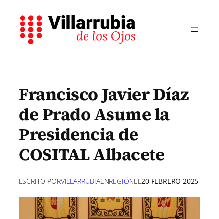
Saltar
al
contenido
Francisco Javier Díaz
de Prado Asume la
Presidencia de
COSITAL Albacete
ESCRITO POR
VILLARRUBIA
EN
REGIÓN
EL
20 FEBRERO 2025