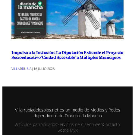
Impulso a la Inclusión: La Diputación Extiende el Proyecto
Socioeducativo ‘Ciudad Accesible’ a Múltiples Municipios
VILLARRUBIA
|
16 JULIO 2026
Villarrubiadelosojos.net es un medio de Medios y Redes
dependiente de Diario de la Mancha
Artículos patrocinados
Servicios de diseño web
Contacto
Sobre MyR