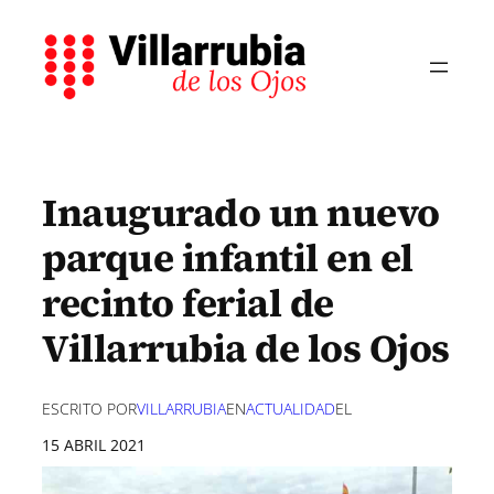
Saltar
al
contenido
Inaugurado un nuevo
parque infantil en el
recinto ferial de
Villarrubia de los Ojos
ESCRITO POR
VILLARRUBIA
EN
ACTUALIDAD
EL
15 ABRIL 2021