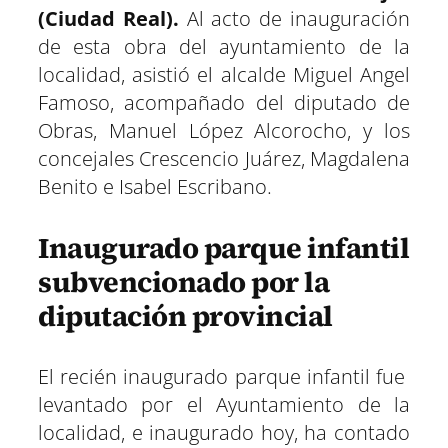
r
r
r
r
r
r
r
t
(Ciudad Real).
Al acto de inauguración
e
e
e
e
e
e
)
n
n
n
n
n
n
de esta obra del ayuntamiento de la
localidad, asistió el alcalde Miguel Angel
Famoso, acompañado del diputado de
Obras, Manuel López Alcorocho, y los
concejales Crescencio Juárez, Magdalena
Benito e Isabel Escribano.
Inaugurado parque infantil
subvencionado por la
diputación provincial
El recién inaugurado parque infantil fue
levantado por el Ayuntamiento de la
localidad, e inaugurado hoy, ha contado