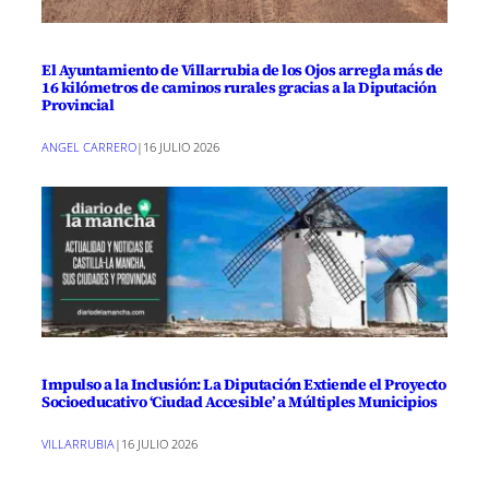
El Ayuntamiento de Villarrubia de los Ojos arregla más de
16 kilómetros de caminos rurales gracias a la Diputación
Provincial
ANGEL CARRERO
|
16 JULIO 2026
Impulso a la Inclusión: La Diputación Extiende el Proyecto
Socioeducativo ‘Ciudad Accesible’ a Múltiples Municipios
VILLARRUBIA
|
16 JULIO 2026