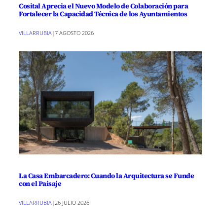
Cosital Aprecia el Nuevo Modelo de Colaboración para
Fortalecer la Capacidad Técnica de los Ayuntamientos
VILLARRUBIA
|
7 AGOSTO 2026
La Casa Embarcadero: Cuando la Arquitectura se Funde
con el Paisaje
VILLARRUBIA
|
26 JULIO 2026