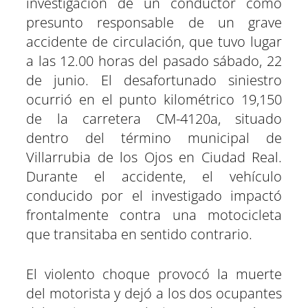
t
o
A
r
r
d
investigación de un conductor como
t
t
t
t
t
t
t
o
p
a
e
I
presunto responsable de un grave
i
i
i
i
i
i
e
k
p
m
s
n
r
r
r
r
r
r
r
t
accidente de circulación, que tuvo lugar
e
e
e
e
e
e
)
n
n
n
n
n
n
a las 12.00 horas del pasado sábado, 22
de junio. El desafortunado siniestro
ocurrió en el punto kilométrico 19,150
de la carretera CM-4120a, situado
dentro del término municipal de
Villarrubia de los Ojos en Ciudad Real.
Durante el accidente, el vehículo
conducido por el investigado impactó
frontalmente contra una motocicleta
que transitaba en sentido contrario.
El violento choque provocó la muerte
del motorista y dejó a los dos ocupantes