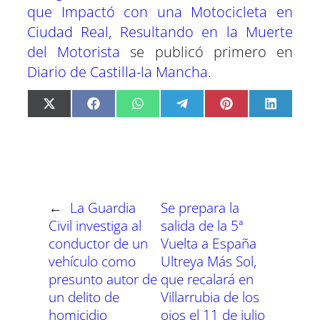
que Impactó con una Motocicleta en
Ciudad Real, Resultando en la Muerte
del Motorista
se publicó primero en
Diario de Castilla-la Mancha
.
C
C
C
C
C
C
X
F
W
T
P
L
o
o
o
o
o
o
(
a
h
e
i
i
m
m
m
m
m
m
T
c
a
l
n
n
p
p
p
p
p
p
w
e
t
e
t
k
a
a
a
a
a
a
i
b
s
g
e
e
r
r
r
r
r
r
t
o
A
r
r
d
t
t
t
t
t
t
t
o
p
a
e
I
i
i
i
i
i
i
e
k
p
m
s
n
r
r
r
r
r
r
r
t
←
La Guardia
Se prepara la
e
e
e
e
e
e
)
n
n
n
n
n
n
Civil investiga al
salida de la 5ª
conductor de un
Vuelta a España
vehículo como
Ultreya Más Sol,
presunto autor de
que recalará en
un delito de
Villarrubia de los
homicidio
ojos el 11 de julio