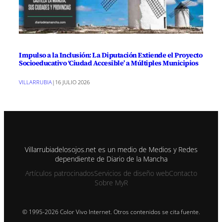
Impulso a la Inclusión: La Diputación Extiende el Proyecto
Socioeducativo ‘Ciudad Accesible’ a Múltiples Municipios
VILLARRUBIA
|
16 JULIO 2026
Villarrubiadelosojos.net es un medio de Medios y Redes
dependiente de Diario de la Mancha
Artículos patrocinados
Servicios de diseño web
Contacto
Sobre MyR
© 1995-2026 Color Vivo Internet. Otros contenidos se cita fuente.