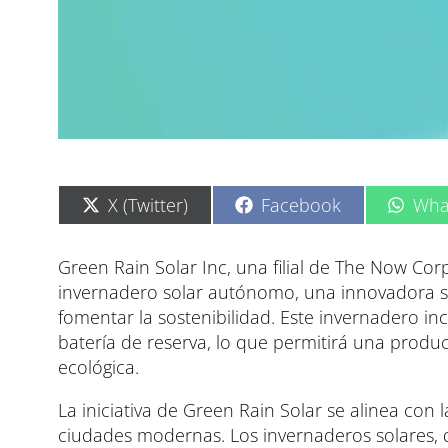
C
C
C
X (Twitter)
Facebook
Wha
o
o
o
m
m
m
p
p
p
Green Rain Solar Inc, una filial de The Now Co
a
a
a
invernadero solar autónomo, una innovadora so
r
r
r
t
t
t
fomentar la sostenibilidad. Este invernadero 
i
i
i
batería de reserva, lo que permitirá una produ
r
r
r
e
e
e
ecológica.
n
n
n
La iniciativa de Green Rain Solar se alinea con 
ciudades modernas. Los invernaderos solares, q