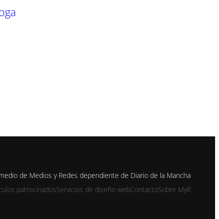
roga
n medio de Medios y Redes dependiente de Diario de la Mancha
ículos patrocinados
Servicios de diseño web
Contacto
Sobre MyR