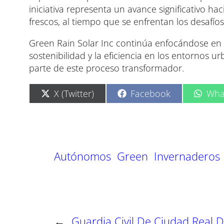
iniciativa representa un avance significativo hac
frescos, al tiempo que se enfrentan los desafíos
Green Rain Solar Inc continúa enfocándose en 
sostenibilidad y la eficiencia en los entornos ur
parte de este proceso transformador.
C
C
C
X (Twitter)
Facebook
Wha
o
o
o
m
m
m
p
p
p
a
a
a
r
r
r
t
t
t
Autónomos
Green
Invernaderos
i
i
i
r
r
r
e
e
e
n
n
n
←
Guardia Civil De Ciudad Real 