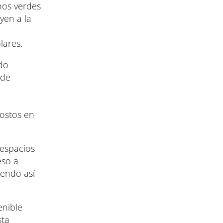
hos verdes
yen a la
lares.
do
 de
costos en
 espacios
eso a
yendo así
enible
sta