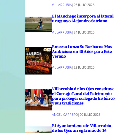
VILLARRUBIA
|
26 JULIO 2026
El Manchego incorpora al lateral
uruguayo Alejandro Satriano
VILLARRUBIA
|
24 JULIO 2026
Emcesa Lanza Su Barbacoa Más
Ambiciosa en 40 Años para Este
Verano
VILLARRUBIA
|
22 JULIO 2026
Villarrubia de los Ojos constituye
el Consejo Local del Patrimonio
para proteger su legado histórico
y sus tradiciones
ANGEL CARRERO
|
20 JULIO 2026
El Ayuntamiento de Villarrubia
de los Ojos arregla más de 16