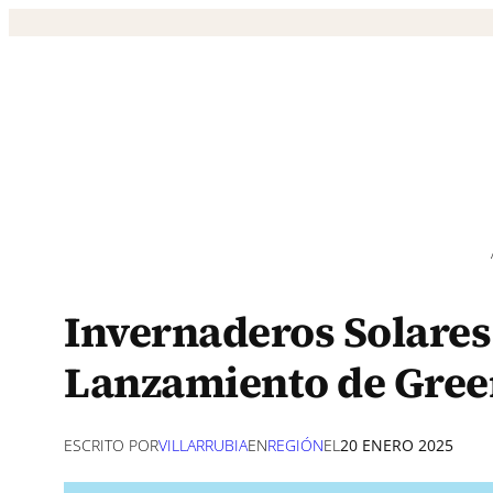
Saltar
al
contenido
Invernaderos Solare
Lanzamiento de Green
ESCRITO POR
VILLARRUBIA
EN
REGIÓN
EL
20 ENERO 2025