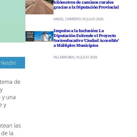
kilómetros de caminos rurales
gracias a la Diputación Provincial
ANGEL CARRERO
|
16 JULIO 2026
Impulso a la Inclusión: La
Diputación Extiende el Proyecto
Socioeducativo ‘Ciudad Accesible’
a Múltiples Municipios
VILLARRUBIA
|
16 JULIO 2026
inkedIn
stema de
y
o y una
e y
ntean las
 de la