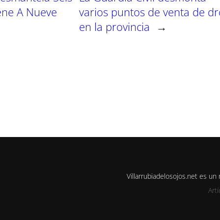
ene A Nueve
varios puntos de venta de d
en la provincia
→
Villarrubiadelosojos.net es u
Art