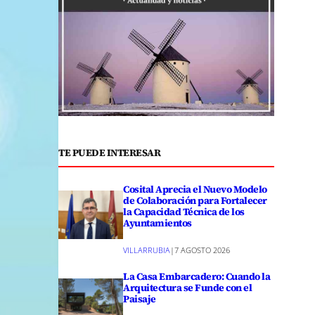
TE PUEDE INTERESAR
Cosital Aprecia el Nuevo Modelo
de Colaboración para Fortalecer
la Capacidad Técnica de los
Ayuntamientos
VILLARRUBIA
|
7 AGOSTO 2026
La Casa Embarcadero: Cuando la
Arquitectura se Funde con el
Paisaje