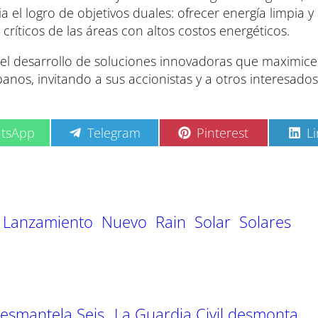
ia el logro de objetivos duales: ofrecer energía limpia y
 críticos de las áreas con altos costos energéticos.
el desarrollo de soluciones innovadoras que maximice
banos, invitando a sus accionistas y a otros interesados
C
C
C
tsApp
Telegram
Pinterest
L
o
o
o
m
m
m
p
p
p
a
a
a
r
r
r
t
t
t
Lanzamiento
Nuevo
Rain
Solar
Solares
i
i
i
r
r
r
e
e
e
n
n
n
Desmantela Seis
La Guardia Civil desmonta