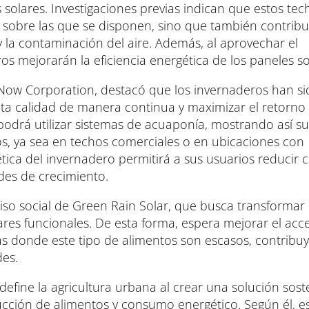
solares. Investigaciones previas indican que estos tec
as sobre las que se disponen, sino que también contribu
y la contaminación del aire. Además, al aprovechar el
s mejorarán la eficiencia energética de los paneles so
Now Corporation, destacó que los invernaderos han si
ta calidad de manera continua y maximizar el retorno
podrá utilizar sistemas de acuaponía, mostrando así su
dos, ya sea en techos comerciales o en ubicaciones con
ética del invernadero permitirá a sus usuarios reducir 
des de crecimiento.
o social de Green Rain Solar, que busca transformar
ares funcionales. De esta forma, espera mejorar el acc
as donde este tipo de alimentos son escasos, contribu
des.
fine la agricultura urbana al crear una solución sost
cción de alimentos y consumo energético. Según él, e