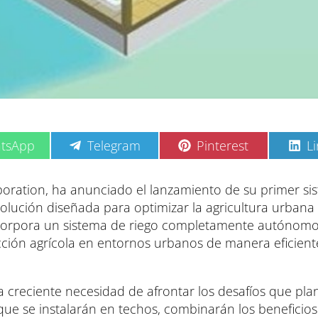
C
C
C
tsApp
Telegram
Pinterest
L
o
o
o
m
m
m
p
p
p
rporation, ha anunciado el lanzamiento de su primer si
a
a
a
lución diseñada para optimizar la agricultura urbana 
r
r
r
t
t
t
incorpora un sistema de riego completamente autónom
i
i
i
cción agrícola en entornos urbanos de manera eficient
r
r
r
e
e
e
n
n
n
la creciente necesidad de afrontar los desafíos que pla
ue se instalarán en techos, combinarán los beneficios