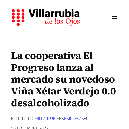
Saltar
al
contenido
La cooperativa El
Progreso lanza al
mercado su novedoso
Viña Xétar Verdejo 0.0
desalcoholizado
ESCRITO POR
VILLARRUBIA
EN
EMPRESAS
EL
16 DICIEMBRE 2022