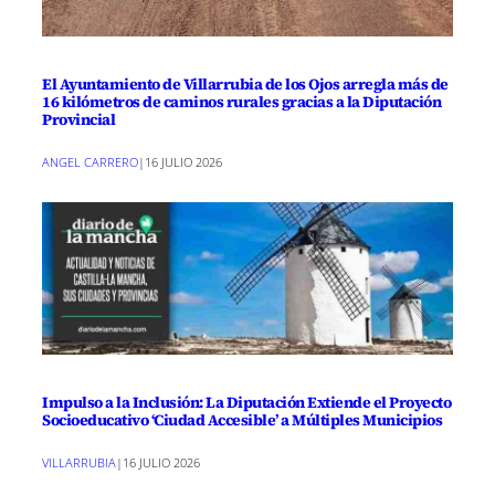
El Ayuntamiento de Villarrubia de los Ojos arregla más de
16 kilómetros de caminos rurales gracias a la Diputación
Provincial
ANGEL CARRERO
|
16 JULIO 2026
Impulso a la Inclusión: La Diputación Extiende el Proyecto
Socioeducativo ‘Ciudad Accesible’ a Múltiples Municipios
VILLARRUBIA
|
16 JULIO 2026