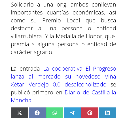
Solidario a una ong, ambos conllevan
importantes cuantías económicas, así
como su Premio Local que busca
destacar a una persona o entidad
villarrubiera. Y la Medalla de Honor, que
premia a alguna persona o entidad de
carácter agrario.
La entrada
La cooperativa El Progreso
lanza al mercado su novedoso Viña
Xétar Verdejo 0.0 desalcoholizado
se
publicó primero en
Diario de Castilla-la
Mancha
.
C
C
C
C
C
C
X
F
W
T
P
L
o
o
o
o
o
o
(
a
h
e
i
i
m
m
m
m
m
m
T
c
a
l
n
n