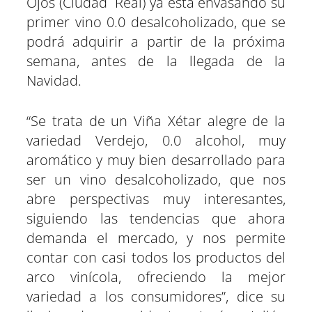
Ojos (Ciudad Real) ya está envasando su
t
t
t
t
t
t
t
o
p
a
e
I
primer vino 0.0 desalcoholizado, que se
i
i
i
i
i
i
e
k
p
m
s
n
r
r
r
r
r
r
r
t
podrá adquirir a partir de la próxima
e
e
e
e
e
e
)
n
n
n
n
n
n
semana, antes de la llegada de la
Navidad.
“Se trata de un Viña Xétar alegre de la
variedad Verdejo, 0.0 alcohol, muy
aromático y muy bien desarrollado para
ser un vino desalcoholizado, que nos
abre perspectivas muy interesantes,
siguiendo las tendencias que ahora
demanda el mercado, y nos permite
contar con casi todos los productos del
arco vinícola, ofreciendo la mejor
variedad a los consumidores”, dice su