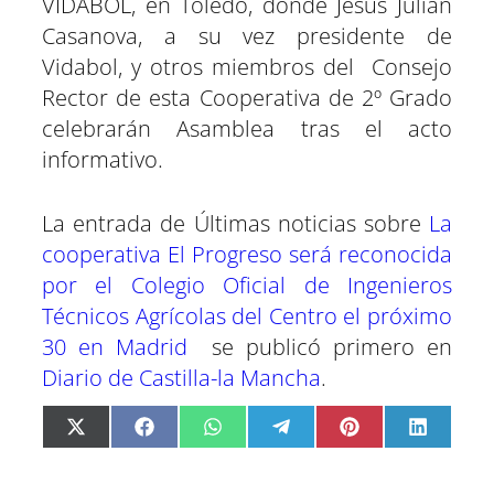
VIDABOL, en Toledo, donde Jesús Julián
Casanova, a su vez presidente de
Vidabol, y otros miembros del Consejo
Rector de esta Cooperativa de 2º Grado
celebrarán Asamblea tras el acto
informativo.
La entrada de Últimas noticias sobre
La
cooperativa El Progreso será reconocida
por el Colegio Oficial de Ingenieros
Técnicos Agrícolas del Centro el próximo
30 en Madrid
se publicó primero en
Diario de Castilla-la Mancha
.
C
C
C
C
C
C
X
F
W
T
P
L
o
o
o
o
o
o
(
a
h
e
i
i
m
m
m
m
m
m
T
c
a
l
n
n
p
p
p
p
p
p
w
e
t
e
t
k