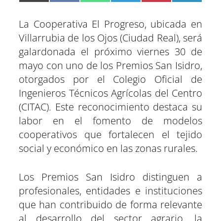
o
o
o
o
o
o
(
a
h
e
i
i
m
m
m
m
m
m
T
c
a
l
n
n
p
p
p
p
p
p
w
e
t
e
t
k
La Cooperativa El Progreso, ubicada en
a
a
a
a
a
a
i
b
s
g
e
e
r
r
r
r
r
r
t
o
A
r
r
d
Villarrubia de los Ojos (Ciudad Real), será
t
t
t
t
t
t
t
o
p
a
e
I
galardonada el próximo viernes 30 de
i
i
i
i
i
i
e
k
p
m
s
n
r
r
r
r
r
r
r
t
mayo con uno de los Premios San Isidro,
e
e
e
e
e
e
)
n
n
n
n
n
n
otorgados por el Colegio Oficial de
Ingenieros Técnicos Agrícolas del Centro
(CITAC). Este reconocimiento destaca su
labor en el fomento de modelos
cooperativos que fortalecen el tejido
social y económico en las zonas rurales.
Los Premios San Isidro distinguen a
profesionales, entidades e instituciones
que han contribuido de forma relevante
al desarrollo del sector agrario, la