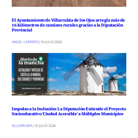
El Ayuntamiento de Villarrubia de los Ojos arregla más de
16 kilómetros de caminos rurales gracias a la Diputación
Provincial
ANGEL CARRERO
|
16 JULIO 2026
Impulso a la Inclusión: La Diputación Extiende el Proyecto
Socioeducativo ‘Ciudad Accesible’ a Múltiples Municipios
VILLARRUBIA
|
16 JULIO 2026