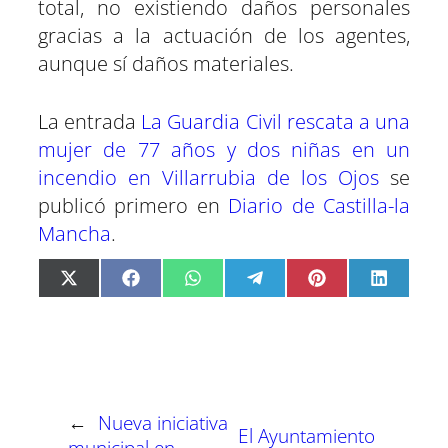
total, no existiendo daños personales
gracias a la actuación de los agentes,
aunque sí daños materiales.
La entrada
La Guardia Civil rescata a una
mujer de 77 años y dos niñas en un
incendio en Villarrubia de los Ojos
se
publicó primero en
Diario de Castilla-la
Mancha
.
C
C
C
C
C
C
X
F
W
T
P
L
o
o
o
o
o
o
(
a
h
e
i
i
m
m
m
m
m
m
T
c
a
l
n
n
p
p
p
p
p
p
w
e
t
e
t
k
a
a
a
a
a
a
i
b
s
g
e
e
r
r
r
r
r
r
t
o
A
r
r
d
t
t
t
t
t
t
t
o
p
a
e
I
i
i
i
i
i
i
e
k
p
m
s
n
r
r
r
r
r
r
r
t
←
Nueva iniciativa
e
e
e
e
e
e
)
El Ayuntamiento
n
n
n
n
n
n
municipal en