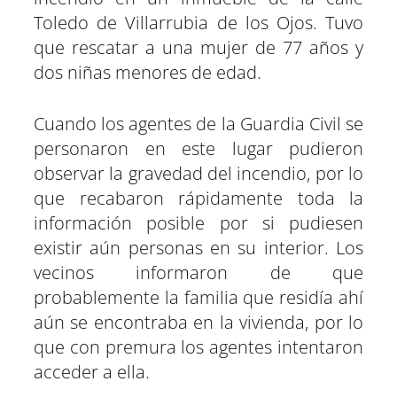
e
e
e
e
e
e
)
n
n
n
n
n
n
Toledo de Villarrubia de los Ojos. Tuvo
que rescatar a una mujer de 77 años y
dos niñas menores de edad.
Cuando los agentes de la Guardia Civil se
personaron en este lugar pudieron
observar la gravedad del incendio, por lo
que recabaron rápidamente toda la
información posible por si pudiesen
existir aún personas en su interior. Los
vecinos informaron de que
probablemente la familia que residía ahí
aún se encontraba en la vivienda, por lo
que con premura los agentes intentaron
acceder a ella.