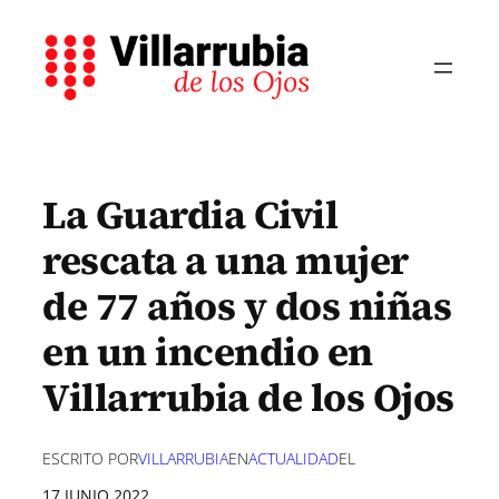
Saltar
al
contenido
La Guardia Civil
rescata a una mujer
de 77 años y dos niñas
en un incendio en
Villarrubia de los Ojos
ESCRITO POR
VILLARRUBIA
EN
ACTUALIDAD
EL
17 JUNIO 2022