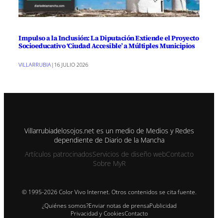
Impulso a la Inclusión: La Diputación Extiende el Proyecto
Socioeducativo ‘Ciudad Accesible’ a Múltiples Municipios
VILLARRUBIA
|
16 JULIO 2026
Villarrubiadelosojos.net es un medio de Medios y Redes
dependiente de Diario de la Mancha
Artículos patrocinados
Servicios de diseño web
Contacto
Sobre MyR
© 1995-2026 Color Vivo Internet. Otros contenidos se cita fuente.
¿Quiénes somos?
Enviar notas de prensa
Publicidad
Privacidad y Cookies
Contacto