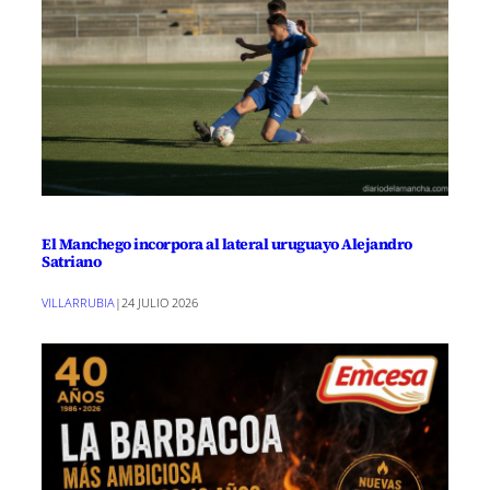
El Manchego incorpora al lateral uruguayo Alejandro
Satriano
VILLARRUBIA
|
24 JULIO 2026