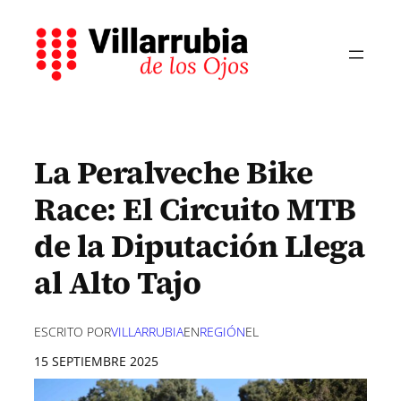
Saltar
al
contenido
La Peralveche Bike
Race: El Circuito MTB
de la Diputación Llega
al Alto Tajo
ESCRITO POR
VILLARRUBIA
EN
REGIÓN
EL
15 SEPTIEMBRE 2025