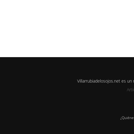
Villarrubiadelosojos.net es u
Art
¿Quiéne