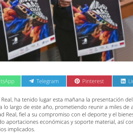
C
C
C
tsApp
Telegram
Pinterest
L
o
o
o
m
m
m
p
p
p
 Real, ha tenido lugar esta mañana la presentación de
a
a
a
a lo largo de este año, prometiendo reunir a miles de a
r
r
r
t
t
t
d Real, fiel a su compromiso con el deporte y el bienes
i
i
i
ndo aportaciones económicas y soporte material, así c
r
r
r
e
e
e
ios implicados.