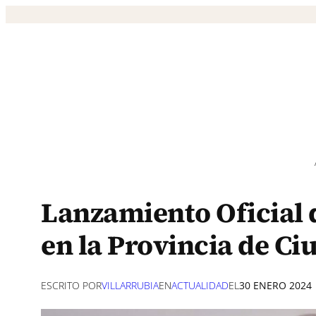
Saltar
al
contenido
Lanzamiento Oficial d
en la Provincia de Ci
ESCRITO POR
VILLARRUBIA
EN
ACTUALIDAD
EL
30 ENERO 2024