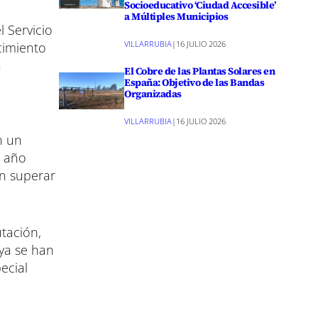
Socioeducativo ‘Ciudad Accesible’
a Múltiples Municipios
 Servicio
VILLARRUBIA
|
16 JULIO 2026
cimiento
a
El Cobre de las Plantas Solares en
España: Objetivo de las Bandas
Organizadas
VILLARRUBIA
|
16 JULIO 2026
n un
e año
en superar
utación,
 ya se han
ecial