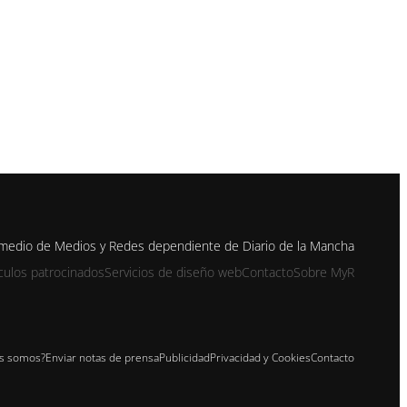
n medio de Medios y Redes dependiente de Diario de la Mancha
ículos patrocinados
Servicios de diseño web
Contacto
Sobre MyR
s somos?
Enviar notas de prensa
Publicidad
Privacidad y Cookies
Contacto