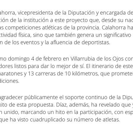
n
n
n
horra, vicepresidenta de la Diputación y encargada del
ación de la institución a este proyecto que, desde su na
las competiciones atléticas de la provincia. Calahorra h
ividad física, sino que también genera un significativo
de los eventos y la afluencia de deportistas.
imo domingo 4 de febrero en Villarrubia de los Ojos co
s listos para dar lo mejor de sí. El itinerario de est
aratones y 13 carreras de 10 kilómetros, que promet
diciones.
o agradecer públicamente el soporte continuo de la Dip
xito de esta propuesta. Díaz, además, ha revelado que
n unido, marcando un hito en la participación, con esp
, que ha visto cuadruplicado su número de atletas.