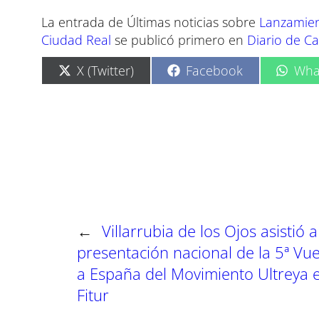
La entrada de Últimas noticias sobre
Lanzamient
Ciudad Real
se publicó primero en
Diario de Ca
C
C
C
X (Twitter)
Facebook
Wha
o
o
o
m
m
m
p
p
p
a
a
a
r
r
r
t
t
t
i
i
i
r
r
r
e
e
e
n
n
n
←
Villarrubia de los Ojos asistió a
presentación nacional de la 5ª Vue
a España del Movimiento Ultreya 
Fitur