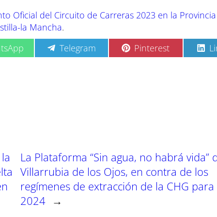
o Oficial del Circuito de Carreras 2023 en la Provincia
stilla-la Mancha
.
C
C
C
tsApp
Telegram
Pinterest
L
o
o
o
m
m
m
p
p
p
a
a
a
r
r
r
t
t
t
i
i
i
r
r
r
e
e
e
n
n
n
 la
La Plataforma “Sin agua, no habrá vida” 
lta
Villarrubia de los Ojos, en contra de los
en
regímenes de extracción de la CHG para
2024
→