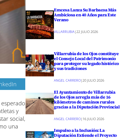
Emcesa Lanza Su Barbacoa Más
Ambiciosa en 40 Años para Este
Verano
VILLARRUBIA
|
22 JULIO 2026
Villarrubia de los Ojos constituye
el Consejo Local del Patrimonio
para proteger su legado histórico
y sus tradiciones
ANGEL CARRERO
|
20 JULIO 2026
inkedIn
El Ayuntamiento de Villarrubia
de los Ojos arregla más de 16
kilómetros de caminos rurales
l esperado
gracias a la Diputación Provincial
tletas y
tar social,
ANGEL CARRERO
|
16 JULIO 2026
omo una
Impulso a la Inclusión: La
Diputación Extiende el Proyecto