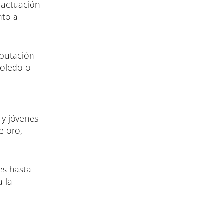
 actuación
nto a
iputación
Toledo o
 y jóvenes
e oro,
es hasta
a la