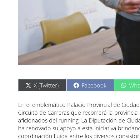
C
C
C
X (Twitter)
Facebook
Wha
o
o
o
m
m
m
p
p
p
En el emblemático Palacio Provincial de Ciudad
a
a
a
Circuito de Carreras que recorrerá la provincia 
r
r
r
t
t
t
aficionados del running. La Diputación de Ciuda
i
i
i
ha renovado su apoyo a esta iniciativa brinda
r
r
r
e
e
e
coordinación fluida entre los diversos consistor