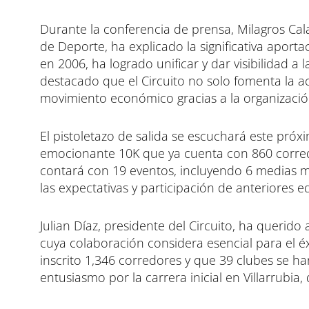
n
n
n
Durante la conferencia de prensa, Milagros Cala
de Deporte, ha explicado la significativa aport
en 2006, ha logrado unificar y dar visibilidad a 
destacado que el Circuito no solo fomenta la act
movimiento económico gracias a la organización 
El pistoletazo de salida se escuchará este próx
emocionante 10K que ya cuenta con 860 corredore
contará con 19 eventos, incluyendo 6 medias m
las expectativas y participación de anteriores e
Julian Díaz, presidente del Circuito, ha querid
cuya colaboración considera esencial para el é
inscrito 1,346 corredores y que 39 clubes se ha
entusiasmo por la carrera inicial en Villarrubia