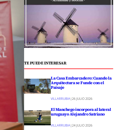
TE PUEDE INTERESAR
La Casa Embarcadero: Cuando la
Arquitectura se Funde con el
Paisaje
VILLARRUBIA
|
26 JULIO 2026
El Manchego incorpora al lateral
uruguayo Alejandro Satriano
VILLARRUBIA
|
24 JULIO 2026