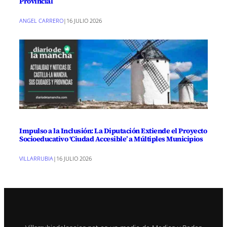
Provincial
ANGEL CARRERO
|
16 JULIO 2026
Impulso a la Inclusión: La Diputación Extiende el Proyecto
Socioeducativo ‘Ciudad Accesible’ a Múltiples Municipios
VILLARRUBIA
|
16 JULIO 2026