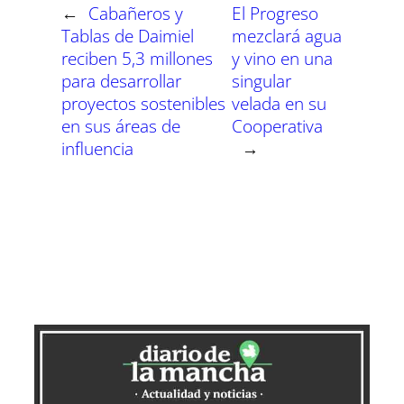
r
r
r
r
r
r
r
t
←
Cabañeros y
El Progreso
e
e
e
e
e
e
)
n
n
n
n
n
n
Tablas de Daimiel
mezclará agua
reciben 5,3 millones
y vino en una
para desarrollar
singular
proyectos sostenibles
velada en su
en sus áreas de
Cooperativa
influencia
→