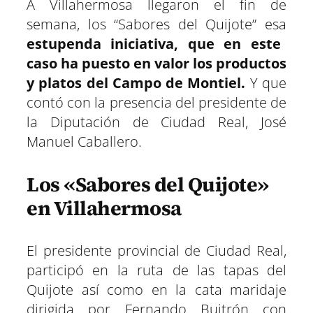
A Villahermosa llegaron el fin de
a
a
a
a
a
a
i
b
s
g
e
e
r
r
r
r
r
r
t
o
A
r
r
d
semana, los “Sabores del Quijote” esa
t
t
t
t
t
t
t
o
p
a
e
I
estupenda iniciativa, que en este
i
i
i
i
i
i
e
k
p
m
s
n
r
r
r
r
r
r
r
t
caso ha puesto en valor los productos
e
e
e
e
e
e
)
n
n
n
n
n
n
y platos del Campo de Montiel.
Y que
contó con la presencia del presidente de
la Diputación de Ciudad Real, José
Manuel Caballero.
Los «Sabores del Quijote»
en Villahermosa
El presidente provincial de Ciudad Real,
participó en la ruta de las tapas del
Quijote así como en la cata maridaje
dirigida por Fernando Buitrón con