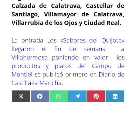
Calzada de Calatrava, Castellar de
Santiago, Villamayor de Calatrava,
Villarrubia de los Ojos y Ciudad Real.
La entrada
Los «Sabores del Quijote»
llegaron el fin de semana a
Villahermosa poniendo en valor los
productos y platos del Campo de
Montiel
se publicó primero en
Diario de
Castilla-la Mancha
.
C
C
C
C
C
C
X
F
W
T
P
L
o
o
o
o
o
o
(
a
h
e
i
i
m
m
m
m
m
m
T
c
a
l
n
n
p
p
p
p
p
p
w
e
t
e
t
k
a
a
a
a
a
a
i
b
s
g
e
e
r
r
r
r
r
r
t
o
A
r
r
d
t
t
t
t
t
t
t
o
p
a
e
I
i
i
i
i
i
i
e
k
p
m
s
n