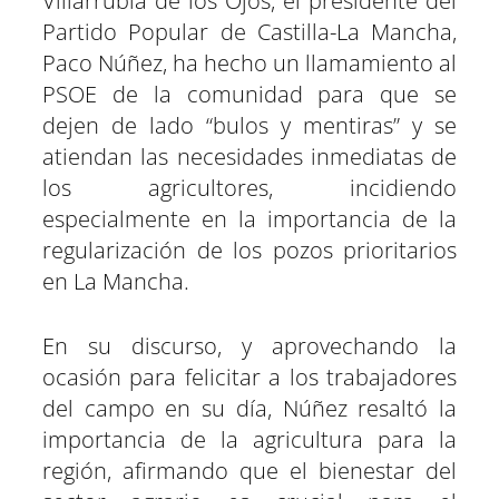
Villarrubia de los Ojos, el presidente del
e
k
p
m
s
n
r
r
r
r
r
r
r
t
Partido Popular de Castilla-La Mancha,
e
e
e
e
e
e
)
n
n
n
n
n
n
Paco Núñez, ha hecho un llamamiento al
PSOE de la comunidad para que se
dejen de lado “bulos y mentiras” y se
atiendan las necesidades inmediatas de
los agricultores, incidiendo
especialmente en la importancia de la
regularización de los pozos prioritarios
en La Mancha.
En su discurso, y aprovechando la
ocasión para felicitar a los trabajadores
del campo en su día, Núñez resaltó la
importancia de la agricultura para la
región, afirmando que el bienestar del