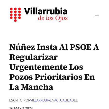
Saltar
al
contenido
Núñez Insta Al PSOE A
Regularizar
Urgentemente Los
Pozos Prioritarios En
La Mancha
ESCRITO POR
VILLARRUBIA
EN
ACTUALIDAD
EL
16 MAYO 2024