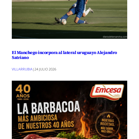
El Manchego incorpora al lateral uruguayo Alejandro
Satriano
VILLARRUBIA
|
24 JULIO 2026