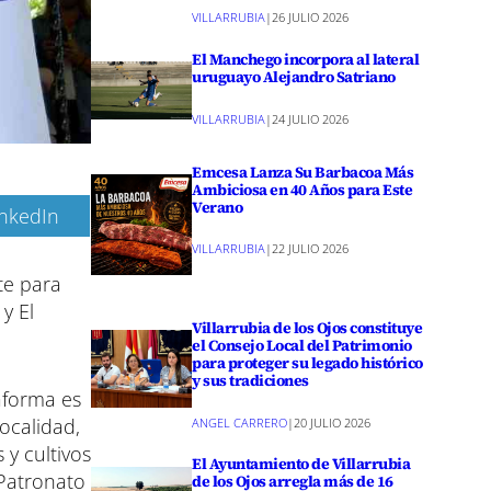
VILLARRUBIA
|
26 JULIO 2026
El Manchego incorpora al lateral
uruguayo Alejandro Satriano
VILLARRUBIA
|
24 JULIO 2026
Emcesa Lanza Su Barbacoa Más
Ambiciosa en 40 Años para Este
Verano
inkedIn
VILLARRUBIA
|
22 JULIO 2026
te para
y El
Villarrubia de los Ojos constituye
el Consejo Local del Patrimonio
para proteger su legado histórico
y sus tradiciones
taforma es
ocalidad,
ANGEL CARRERO
|
20 JULIO 2026
 y cultivos
El Ayuntamiento de Villarrubia
 Patronato
de los Ojos arregla más de 16