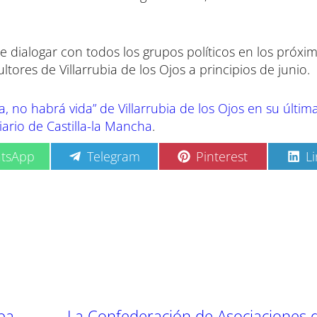
de dialogar con todos los grupos políticos en los próxim
ltores de Villarrubia de los Ojos a principios de junio.
a, no habrá vida” de Villarrubia de los Ojos en su últi
iario de Castilla-la Mancha
.
C
C
C
tsApp
Telegram
Pinterest
L
o
o
o
m
m
m
p
p
p
a
a
a
r
r
r
t
t
t
i
i
i
r
r
r
e
e
e
n
n
n
ba
La Confederación de Asociaciones 