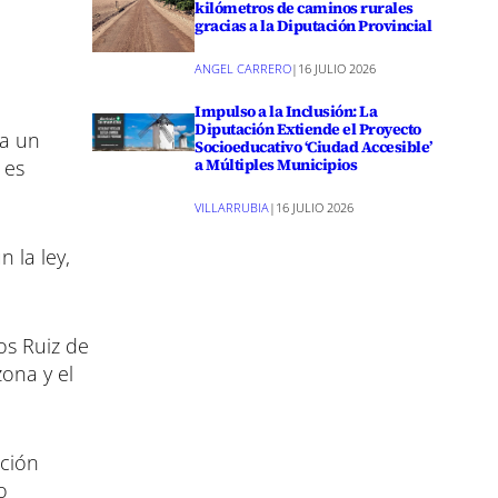
kilómetros de caminos rurales
gracias a la Diputación Provincial
ANGEL CARRERO
|
16 JULIO 2026
Impulso a la Inclusión: La
Diputación Extiende el Proyecto
ra un
Socioeducativo ‘Ciudad Accesible’
a Múltiples Municipios
 es
VILLARRUBIA
|
16 JULIO 2026
 la ley,
os Ruiz de
zona y el
ación
o