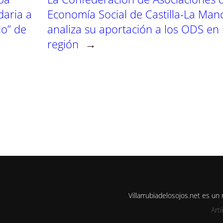
daria a
Economía Social de Castilla-La Man
do” de
analiza su aportación a los ODS en 
región
→
Villarrubiadelosojos.net es u
Art