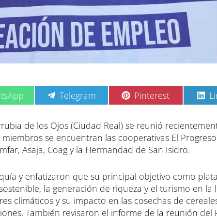
C
C
C
tsApp
Telegram
Pinterest
L
o
o
o
m
m
m
p
p
p
arrubia de los Ojos (Ciudad Real) se reunió recientemen
a
a
a
s miembros se encuentran las cooperativas El Progreso 
r
r
r
t
t
t
mfar, Asaja, Coag y la Hermandad de San Isidro.
i
i
i
r
r
r
e
e
e
equía y enfatizaron que su principal objetivo como pla
n
n
n
tenible, la generación de riqueza y el turismo en la l
es climáticos y su impacto en las cosechas de cereales
cciones. También revisaron el informe de la reunión del