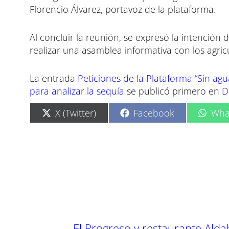
Florencio Álvarez, portavoz de la plataforma.
Al concluir la reunión, se expresó la intención 
realizar una asamblea informativa con los agricu
La entrada
Peticiones de la Plataforma “Sin agu
para analizar la sequía
se publicó primero en
D
C
C
C
X (Twitter)
Facebook
Wha
o
o
o
m
m
m
p
p
p
a
a
a
r
r
r
t
t
t
i
i
i
r
r
r
e
e
e
n
n
n
←
El Progreso y restaurante Alda