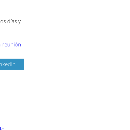
os días y
ma reunión
inkedIn
de