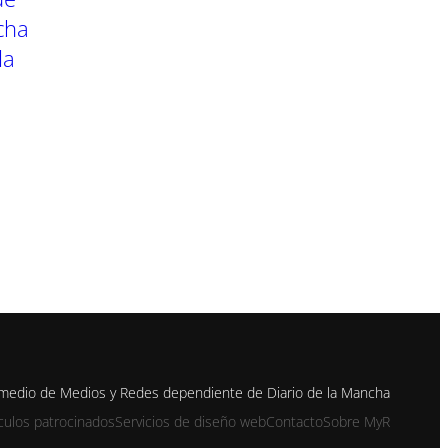
cha
la
n medio de Medios y Redes dependiente de Diario de la Mancha
ículos patrocinados
Servicios de diseño web
Contacto
Sobre MyR