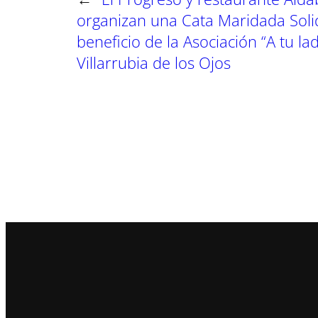
organizan una Cata Maridada Soli
beneficio de la Asociación “A tu la
Villarrubia de los Ojos