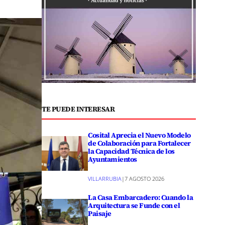
TE PUEDE INTERESAR
Cosital Aprecia el Nuevo Modelo
de Colaboración para Fortalecer
la Capacidad Técnica de los
Ayuntamientos
VILLARRUBIA
|
7 AGOSTO 2026
La Casa Embarcadero: Cuando la
Arquitectura se Funde con el
Paisaje