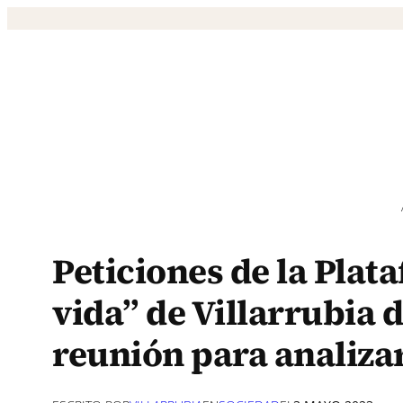
Saltar
al
contenido
Peticiones de la Plat
vida” de Villarrubia d
reunión para analizar