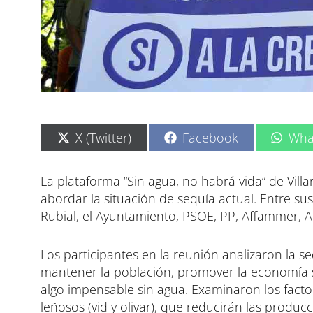
C
C
C
X (Twitter)
Facebook
Wha
o
o
o
m
m
m
p
p
p
La plataforma “Sin agua, no habrá vida” de Vill
a
a
a
abordar la situación de sequía actual. Entre su
r
r
r
t
t
t
Rubial, el Ayuntamiento, PSOE, PP, Affammer, A
i
i
i
r
r
r
e
e
e
Los participantes en la reunión analizaron la s
n
n
n
mantener la población, promover la economía sos
algo impensable sin agua. Examinaron los factor
leñosos (vid y olivar), que reducirán las produ