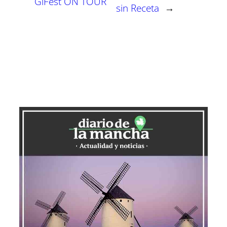
GiFest ON TOUR
sin Receta
→