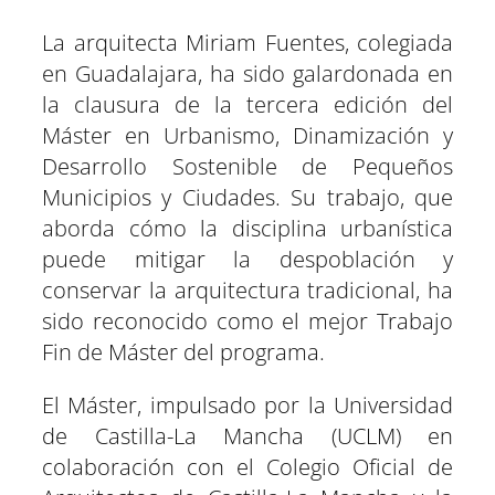
m
m
m
m
m
m
T
c
a
l
n
n
p
p
p
p
p
p
w
e
t
e
t
k
La arquitecta Miriam Fuentes, colegiada
a
a
a
a
a
a
i
b
s
g
e
e
r
r
r
r
r
r
t
o
A
r
r
d
en Guadalajara, ha sido galardonada en
t
t
t
t
t
t
t
o
p
a
e
I
la clausura de la tercera edición del
i
i
i
i
i
i
e
k
p
m
s
n
r
r
r
r
r
r
r
t
Máster en Urbanismo, Dinamización y
e
e
e
e
e
e
)
n
n
n
n
n
n
Desarrollo Sostenible de Pequeños
Municipios y Ciudades. Su trabajo, que
aborda cómo la disciplina urbanística
puede mitigar la despoblación y
conservar la arquitectura tradicional, ha
sido reconocido como el mejor Trabajo
Fin de Máster del programa.
El Máster, impulsado por la Universidad
de Castilla-La Mancha (UCLM) en
colaboración con el Colegio Oficial de