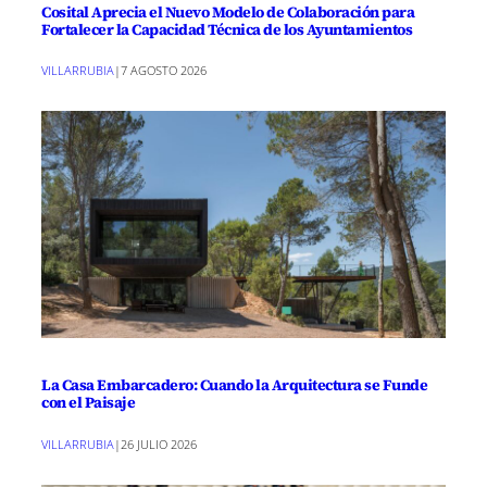
Cosital Aprecia el Nuevo Modelo de Colaboración para
Fortalecer la Capacidad Técnica de los Ayuntamientos
VILLARRUBIA
|
7 AGOSTO 2026
La Casa Embarcadero: Cuando la Arquitectura se Funde
con el Paisaje
VILLARRUBIA
|
26 JULIO 2026