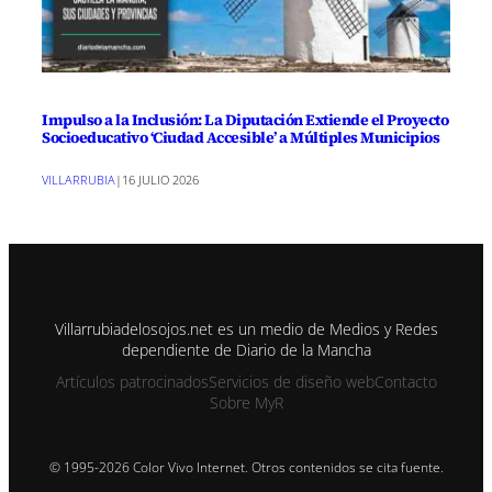
Impulso a la Inclusión: La Diputación Extiende el Proyecto
Socioeducativo ‘Ciudad Accesible’ a Múltiples Municipios
VILLARRUBIA
|
16 JULIO 2026
Villarrubiadelosojos.net es un medio de Medios y Redes
dependiente de Diario de la Mancha
Artículos patrocinados
Servicios de diseño web
Contacto
Sobre MyR
© 1995-2026 Color Vivo Internet. Otros contenidos se cita fuente.