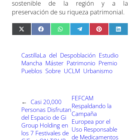
sostenible de la región y a la
preservación de su riqueza patrimonial.
C
C
C
C
C
C
X
F
W
T
P
L
o
o
o
o
o
o
(
a
h
e
i
i
m
m
m
m
m
m
T
c
a
l
n
n
p
p
p
p
p
p
w
e
t
e
t
k
a
a
a
a
a
a
i
b
s
g
e
e
CastillaLa
del
Despoblación
Estudio
r
r
r
r
r
r
t
o
A
r
r
d
t
t
t
t
t
t
t
o
p
a
e
I
Mancha
Máster
Patrimonio
Premio
i
i
i
i
i
i
e
k
p
m
s
n
Pueblos
Sobre
UCLM
Urbanismo
r
r
r
r
r
r
r
t
e
e
e
e
e
e
)
n
n
n
n
n
n
FEFCAM
←
Casi 20,000
Respaldando la
Personas Disfrutan
Campaña
del Espacio de Gi
Europea por el
Group Holding en
Uso Responsable
los 7 Festivales de
de Medicamentos