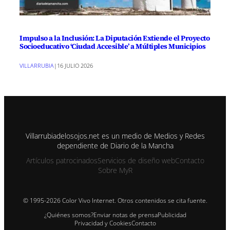
Impulso a la Inclusión: La Diputación Extiende el Proyecto
Socioeducativo ‘Ciudad Accesible’ a Múltiples Municipios
VILLARRUBIA
|
16 JULIO 2026
Villarrubiadelosojos.net es un medio de Medios y Redes
dependiente de Diario de la Mancha
Artículos patrocinados
Servicios de diseño web
Contacto
Sobre MyR
© 1995-2026 Color Vivo Internet. Otros contenidos se cita fuente.
¿Quiénes somos?
Enviar notas de prensa
Publicidad
Privacidad y Cookies
Contacto