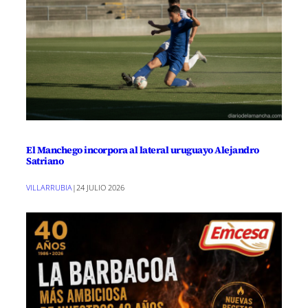
El Manchego incorpora al lateral uruguayo Alejandro
Satriano
VILLARRUBIA
|
24 JULIO 2026