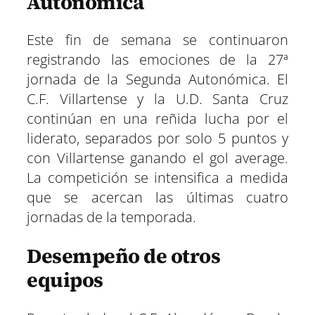
Autonómica
r
r
r
r
r
r
r
t
e
e
e
e
e
e
)
n
n
n
n
n
n
Este fin de semana se continuaron
registrando las emociones de la 27ª
jornada de la Segunda Autonómica. El
C.F. Villartense y la U.D. Santa Cruz
continúan en una reñida lucha por el
liderato, separados por solo 5 puntos y
con Villartense ganando el gol average.
La competición se intensifica a medida
que se acercan las últimas cuatro
jornadas de la temporada.
Desempeño de otros
equipos