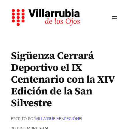
Saltar
al
contenido
Sigüenza Cerrará
Deportivo el IX
Centenario con la XIV
Edición de la San
Silvestre
ESCRITO POR
VILLARRUBIA
EN
REGIÓN
EL
30 DICIEMBRE 2024