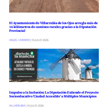
El Ayuntamiento de Villarrubia de los Ojos arregla más de
16 kilómetros de caminos rurales gracias a la Diputación
Provincial
ANGEL CARRERO
|
16 JULIO 2026
Impulso a la Inclusión: La Diputación Extiende el Proyecto
Socioeducativo ‘Ciudad Accesible’ a Múltiples Municipios
VILLARRUBIA
|
16 JULIO 2026