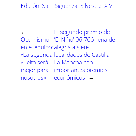
t
t
t
t
t
t
t
o
p
a
e
I
Edición
San
Sigüenza
Silvestre
XIV
i
i
i
i
i
i
e
k
p
m
s
n
r
r
r
r
r
r
r
t
e
e
e
e
e
e
)
n
n
n
n
n
n
←
El segundo premio de
Optimismo
‘El Niño’ 06.766 llena de
en el equipo:
alegría a siete
«La segunda
localidades de Castilla-
vuelta será
La Mancha con
mejor para
importantes premios
nosotros»
económicos
→