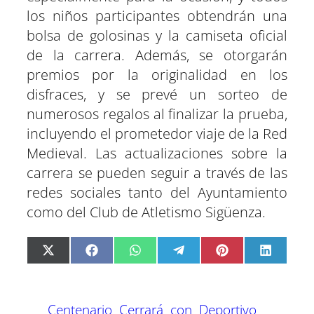
los niños participantes obtendrán una
bolsa de golosinas y la camiseta oficial
de la carrera. Además, se otorgarán
premios por la originalidad en los
disfraces, y se prevé un sorteo de
numerosos regalos al finalizar la prueba,
incluyendo el prometedor viaje de la Red
Medieval. Las actualizaciones sobre la
carrera se pueden seguir a través de las
redes sociales tanto del Ayuntamiento
como del Club de Atletismo Sigüenza.
C
C
C
C
C
C
X
F
W
T
P
L
o
o
o
o
o
o
(
a
h
e
i
i
m
m
m
m
m
m
T
c
a
l
n
n
p
p
p
p
p
p
w
e
t
e
t
k
a
a
a
a
a
a
i
b
s
g
e
e
Centenario
Cerrará
con
Deportivo
r
r
r
r
r
r
t
o
A
r
r
d