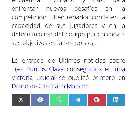
enfrentar nuevos desafíos en la
competición. El entrenador confía en la
capacidad de sus jugadores y en la
determinación del equipo para alcanzar
sus objetivos en la temporada.
La entrada de Últimas noticias sobre
Tres Puntos Clave conseguidos en una
Victoria Crucial
se publicó primero en
Diario de Castilla-la Mancha
.
C
C
C
C
C
C
X
F
W
T
P
L
o
o
o
o
o
o
(
a
h
e
i
i
m
m
m
m
m
m
T
c
a
l
n
n
p
p
p
p
p
p
w
e
t
e
t
k
a
a
a
a
a
a
i
b
s
g
e
e
r
r
r
r
r
r
t
o
A
r
r
d
t
t
t
t
t
t
t
o
p
a
e
I
i
i
i
i
i
i
e
k
p
m
s
n