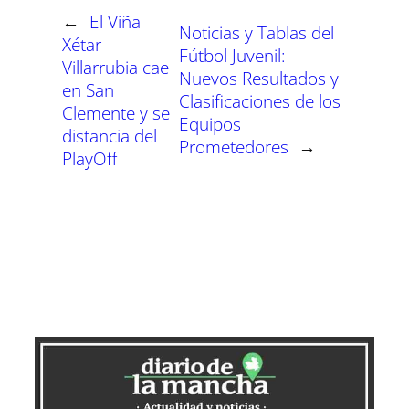
r
r
r
r
r
r
r
t
←
El Viña
e
e
e
e
e
e
)
Noticias y Tablas del
n
n
n
n
n
n
Xétar
Fútbol Juvenil:
Villarrubia cae
Nuevos Resultados y
en San
Clasificaciones de los
Clemente y se
Equipos
distancia del
Prometedores
→
PlayOff