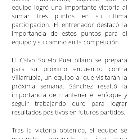
t
t
t
t
t
t
t
o
p
a
e
I
equipo logró una importante victoria al
i
i
i
i
i
i
e
k
p
m
s
n
r
r
r
r
r
r
r
t
sumar tres puntos en su última
e
e
e
e
e
e
)
n
n
n
n
n
n
participación. El entrenador destacó la
importancia de estos puntos para el
equipo y su camino en la competición.
El Calvo Sotelo Puertollano se prepara
para su próximo encuentro contra
Villarrubia, un equipo al que visitarán la
próxima semana. Sánchez resaltó la
importancia de mantener el enfoque y
seguir trabajando duro para lograr
resultados positivos en futuros partidos.
Tras la victoria obtenida, el equipo se
encuentra motivado y listo para