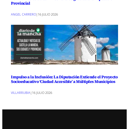
Provincial
ANGEL CARRERO
|
16 JULIO 2026
Impulso a la Inclusión: La Diputación Extiende el Proyecto
Socioeducativo ‘Ciudad Accesible’ a Múltiples Municipios
VILLARRUBIA
|
16 JULIO 2026