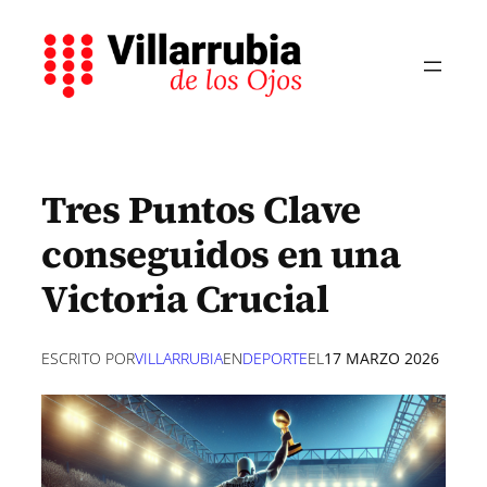
Saltar
al
contenido
Tres Puntos Clave
conseguidos en una
Victoria Crucial
ESCRITO POR
VILLARRUBIA
EN
DEPORTE
EL
17 MARZO 2026