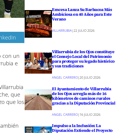
Emcesa Lanza Su Barbacoa Más
Ambiciosa en 40 Años para Este
Verano
VILLARRUBIA
|
22 JULIO 2026
inkedIn
Villarrubia de los Ojos constituye
gó con un
el Consejo Local del Patrimonio
para proteger su legado histórico
rrubia e
y sus tradiciones
ANGEL CARRERO
|
20 JULIO 2026
illarrubia
El Ayuntamiento de Villarrubia
de los Ojos arregla más de 16
oche, que
kilómetros de caminos rurales
zo que los
gracias a la Diputación Provincial
ANGEL CARRERO
|
16 JULIO 2026
 también
Impulso a la Inclusión: La
Diputación Extiende el Proyecto