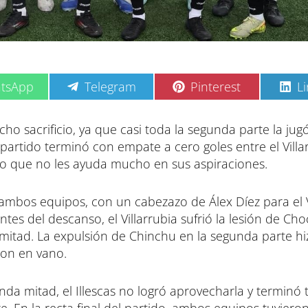
C
C
C
tsApp
Telegram
Pinterest
L
o
o
o
m
m
m
p
p
p
ho sacrificio, ya que casi toda la segunda parte la ju
a
a
a
partido terminó con empate a cero goles entre el Villa
r
r
r
t
t
t
o que no les ayuda mucho en sus aspiraciones.
i
i
i
r
r
r
e
e
e
ambos equipos, con un cabezazo de Álex Díez para el V
n
n
n
ntes del descanso, el Villarrubia sufrió la lesión de Ch
mitad. La expulsión de Chinchu en la segunda parte hi
ron en vano.
nda mitad, el Illescas no logró aprovecharla y terminó