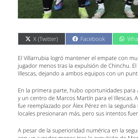
C
C
C
X (Twitter)
Facebook
Wha
o
o
o
m
m
m
p
p
p
El Villarrubia logró mantener el empate con muc
a
a
a
jugador menos tras la expulsión de Chinchu. El 
r
r
r
t
t
t
Illescas, dejando a ambos equipos con un punt
i
i
i
r
r
r
e
e
e
En la primera parte, hubo oportunidades para 
n
n
n
y un centro de Marcos Martín para el Illescas. A
fue reemplazado por Álex Pérez en la segunda 
locales presionaran más, pero sus intentos fue
A pesar de la superioridad numérica en la segu