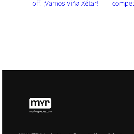
off. ¡Vamos Viña Xétar!
competi