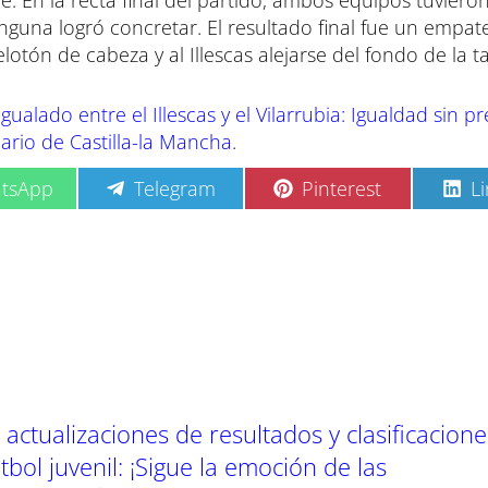
. En la recta final del partido, ambos equipos tuviero
una logró concretar. El resultado final fue un empate
lotón de cabeza y al Illescas alejarse del fondo de la ta
gualado entre el Illescas y el Vilarrubia: Igualdad sin 
iario de Castilla-la Mancha
.
C
C
C
tsApp
Telegram
Pinterest
L
o
o
o
m
m
m
p
p
p
a
a
a
r
r
r
t
t
t
i
i
i
r
r
r
e
e
e
n
n
n
actualizaciones de resultados y clasificacione
útbol juvenil: ¡Sigue la emoción de las