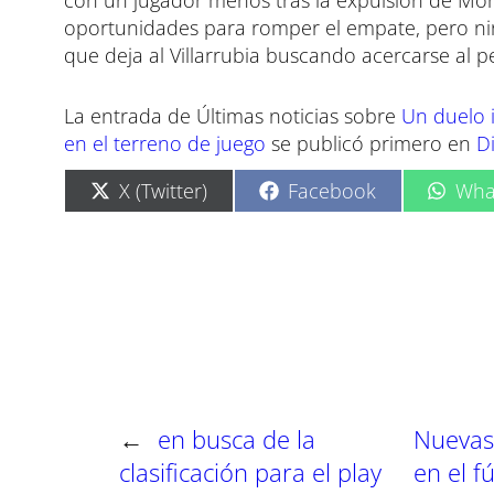
con un jugador menos tras la expulsión de More
oportunidades para romper el empate, pero ning
que deja al Villarrubia buscando acercarse al pe
La entrada de Últimas noticias sobre
Un duelo i
en el terreno de juego
se publicó primero en
D
C
C
C
X (Twitter)
Facebook
Wha
o
o
o
m
m
m
p
p
p
a
a
a
r
r
r
t
t
t
i
i
i
r
r
r
e
e
e
n
n
n
←
en busca de la
Nuevas 
clasificación para el play
en el f