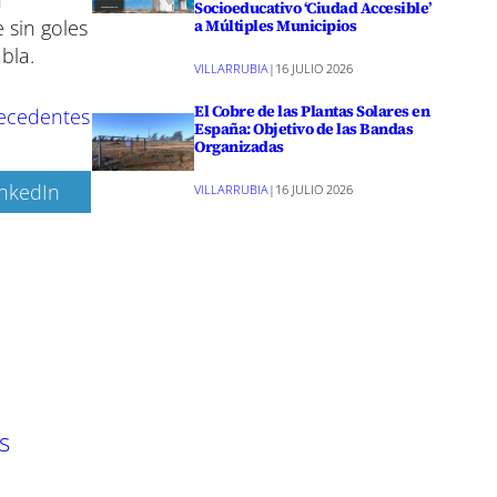
n
Socioeducativo ‘Ciudad Accesible’
 sin goles
a Múltiples Municipios
bla.
VILLARRUBIA
|
16 JULIO 2026
El Cobre de las Plantas Solares en
precedentes
España: Objetivo de las Bandas
Organizadas
inkedIn
VILLARRUBIA
|
16 JULIO 2026
s