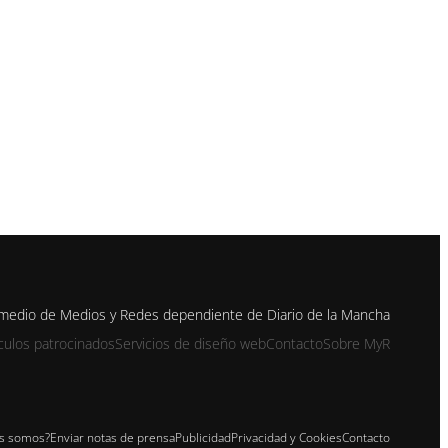
n medio de Medios y Redes dependiente de Diario de la Mancha
ículos patrocinados
Servicios de diseño web
Contacto
Sobre MyR
s somos?
Enviar notas de prensa
Publicidad
Privacidad y Cookies
Contacto