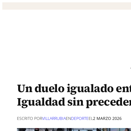
Saltar
al
contenido
Un duelo igualado entr
Igualdad sin preceden
ESCRITO POR
VILLARRUBIA
EN
DEPORTE
EL
2 MARZO 2026