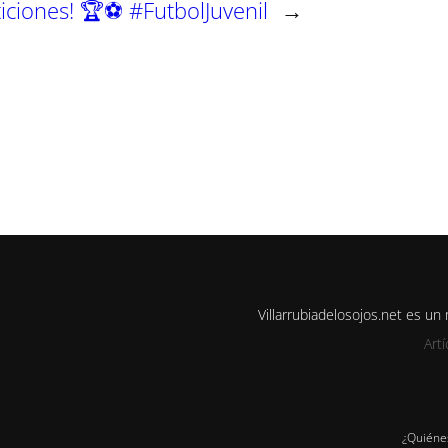
ciones! 🏆⚽ #FutbolJuvenil
→
Villarrubiadelosojos.net es u
Art
¿Quiéne