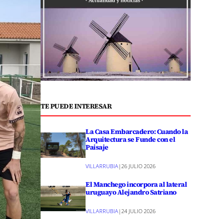
TE PUEDE INTERESAR
La Casa Embarcadero: Cuando la
Arquitectura se Funde con el
Paisaje
VILLARRUBIA
|
26 JULIO 2026
El Manchego incorpora al lateral
uruguayo Alejandro Satriano
VILLARRUBIA
|
24 JULIO 2026